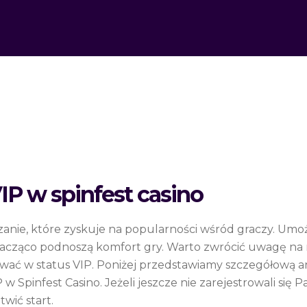
IP w spinfest casino
zanie, które zyskuje na popularności wśród graczy. Um
 znacząco podnoszą komfort gry. Warto zwrócić uwagę na
ować w status VIP. Poniżej przedstawiamy szczegółową an
Spinfest Casino. Jeżeli jeszcze nie zarejestrowali się 
twić start.