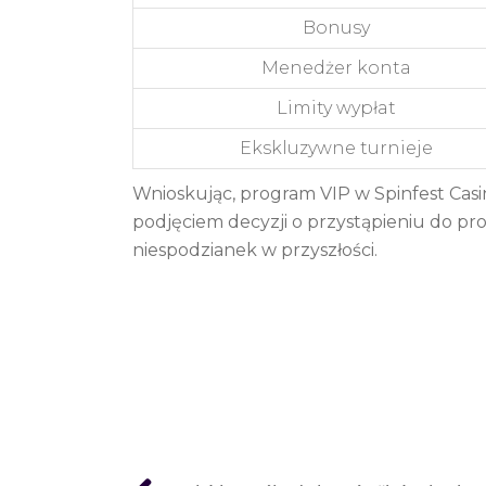
Bonusy
Menedżer konta
Limity wypłat
Ekskluzywne turnieje
Wnioskując, program VIP w Spinfest Casi
podjęciem decyzji o przystąpieniu do pr
niespodzianek w przyszłości.