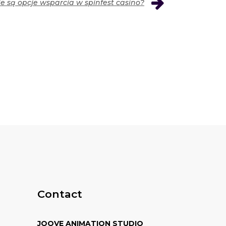
ie są opcje wsparcia w spinfest casino?
Contact
JOOVE ANIMATION STUDIO