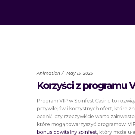
Animation
May 15, 2025
Korzyści z programu V
Program VIP w Spinfest Casino to rozwią
przywilejów i korzystnych ofert, które
ocenić, czy rzeczywiście warto zainwest
które mogą towarzyszyć programowi VIP w 
bonus powitalny spinfest
, który może uła