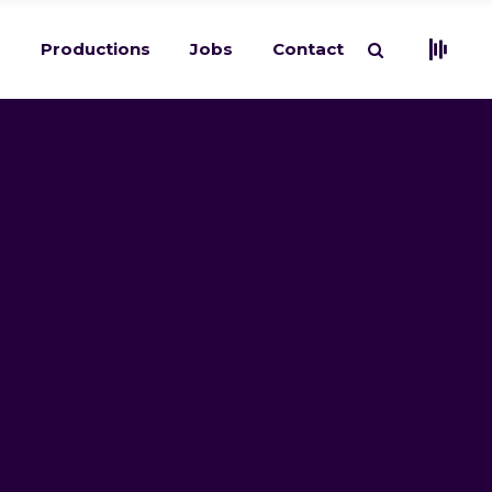
s
Productions
Jobs
Contact