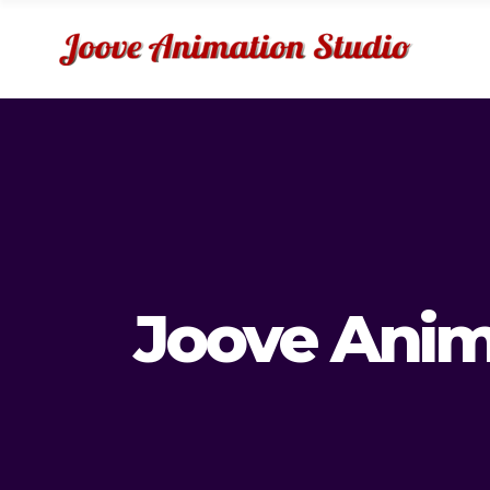
Joove Anim