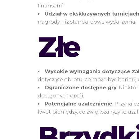
finansami.
Udział w ekskluzywnych turniejac
nagrody niż standardowe wydarzenia.
Złe
Wysokie wymagania dotyczące za
dotyczące obrotu, co może być barierą 
Ograniczone dostępne gry
: Niektó
dostępnych opcji.
Potencjalne uzależnienie
: Przynal
kwot pieniędzy, co zwiększa ryzyko uza
Brzydk