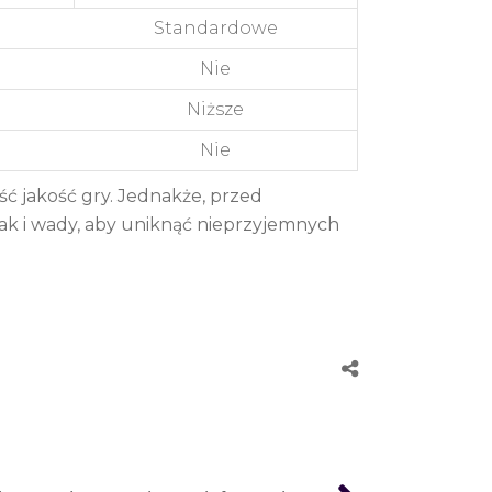
Standardowe
Nie
Niższe
Nie
ść jakość gry. Jednakże, przed
jak i wady, aby uniknąć nieprzyjemnych