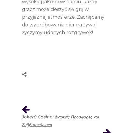
wysokiej jakości wsparciu, każdy
gracz może cieszyć się grą w
przyjaznej atmosferze. Zachęcamy
do wypróbowania gier na żywo i
życzymy udanych rozgrywek!
Joker8 Casino: Διαρκείς Προσφορές και
Σαββατοκύριακα