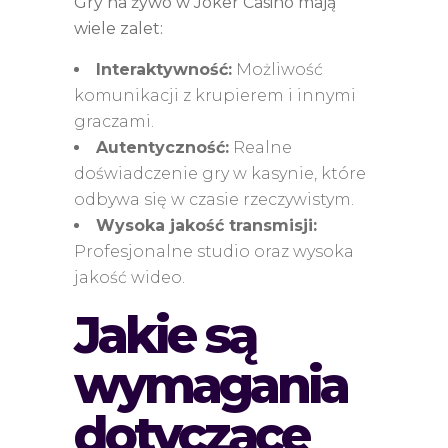
Gry na żywo w Joker Casino mają
wiele zalet:
Interaktywność:
Możliwość
komunikacji z krupierem i innymi
graczami.
Autentyczność:
Realne
doświadczenie gry w kasynie, które
odbywa się w czasie rzeczywistym.
Wysoka jakość transmisji:
Profesjonalne studio oraz wysoka
jakość wideo.
Jakie są
wymagania
dotyczące