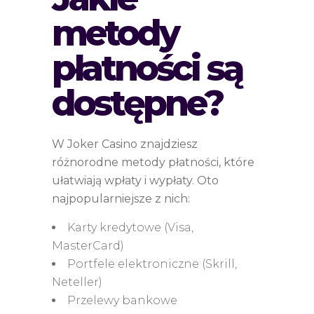
metody
płatności są
dostępne?
W Joker Casino znajdziesz
różnorodne metody płatności, które
ułatwiają wpłaty i wypłaty. Oto
najpopularniejsze z nich:
Karty kredytowe (Visa,
MasterCard)
Portfele elektroniczne (Skrill,
Neteller)
Przelewy bankowe