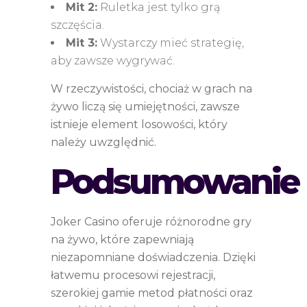
Mit 2:
Ruletka jest tylko grą
szczęścia.
Mit 3:
Wystarczy mieć strategię,
aby zawsze wygrywać.
W rzeczywistości, chociaż w grach na
żywo liczą się umiejętności, zawsze
istnieje element losowości, który
należy uwzględnić.
Podsumowanie
Joker Casino oferuje różnorodne gry
na żywo, które zapewniają
niezapomniane doświadczenia. Dzięki
łatwemu procesowi rejestracji,
szerokiej gamie metod płatności oraz