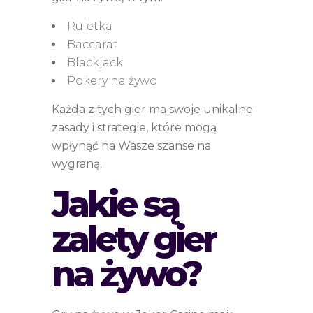
Ruletka
Baccarat
Blackjack
Pokery na żywo
Każda z tych gier ma swoje unikalne
zasady i strategie, które mogą
wpłynąć na Wasze szanse na
wygraną.
Jakie są
zalety gier
na żywo?