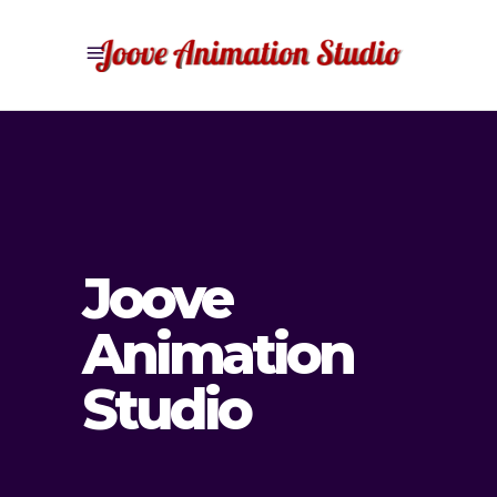
Joove
Animation
Studio