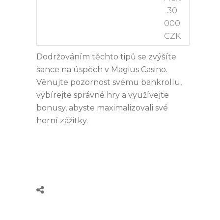
30
000
CZK
Dodržováním těchto tipů se zvýšíte
šance na úspěch v Magius Casino.
Věnujte pozornost svému bankrollu,
vybírejte správné hry a využívejte
bonusy, abyste maximalizovali své
herní zážitky.