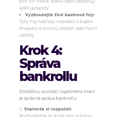
pro VIP hráče, které často obsahují
vyšší jackpoty.
Vyzkoušejte živé kasinové hry:
Tyto hry nabízejí interakci s živými
krupiéry a mohou zlepšit vaše herní
zážitky.
Krok 4:
Správa
bankrollu
Důležitou součástí úspěšného hraní
je správná správa bankrollu:
Stanovte si rozpočet:
Rozhodněte se, kolik jste ochotni