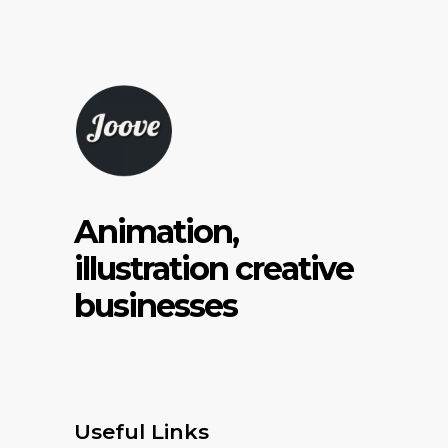
Animation,
illustration creative
businesses
Useful Links