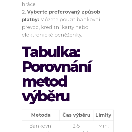
hráče.
Vyberte preferovaný způsob
platby:
Můžete použít bankovní
převod, kreditní karty nebo
elektronické peněženky.
Tabulka:
Porovnání
metod
výběru
Metoda
Čas výběru
Limity
Bankovní
2-5
Min: