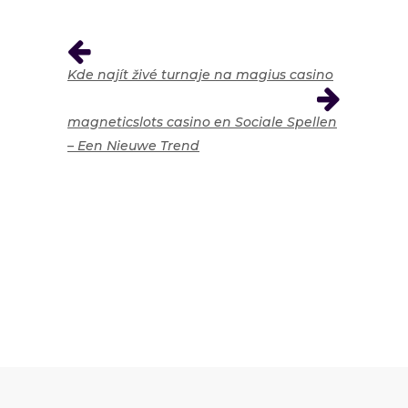
Kde najít živé turnaje na magius casino
magneticslots casino en Sociale Spellen
– Een Nieuwe Trend