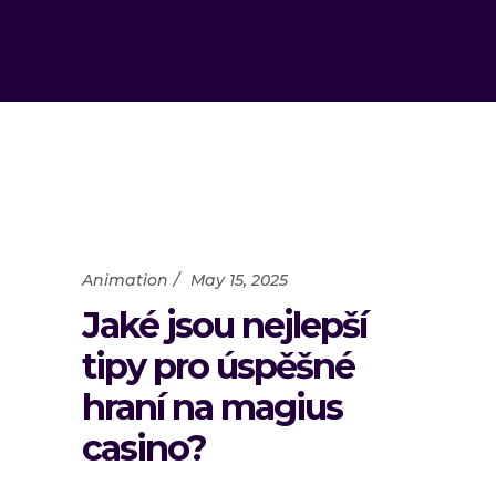
Animation
May 15, 2025
Jaké jsou nejlepší
tipy pro úspěšné
hraní na magius
casino?