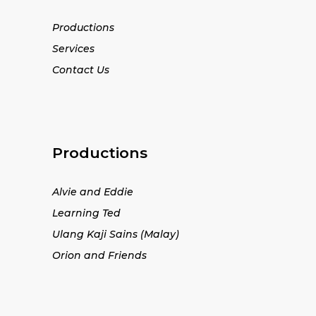
Productions
Services
Contact Us
Productions
Alvie and Eddie
Learning Ted
Ulang Kaji Sains (Malay)
Orion and Friends