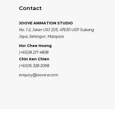
Contact
JOOVE ANIMATION STUDIO
No. 1-2, Jalan USJ 21/5, 47630 UEP Subang
Jaya, Selangor, Malaysia
Hor Chee Hoong
(+60)18 217 4808
Chin Ken Chien
(+60)16 328 2098
enquiry@joove-e.com