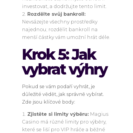
investovat, a dodržujte tento limit.
Rozdělte svůj bankroll:
Nevsázejte všechny prostředky
najednou; rozdělit bankroll na
menší částky vám umožní hrát déle.
Krok 5: Jak
vybrat výhry
Pokud se vám podaří vyhrát, je
důležité vědět, jak správně vybírat.
Zde jsou klíčové body:
Zjistěte si limity výběru:
Magius
Casino má různé limity pro výběry,
které se liší pro VIP hráče a běžné