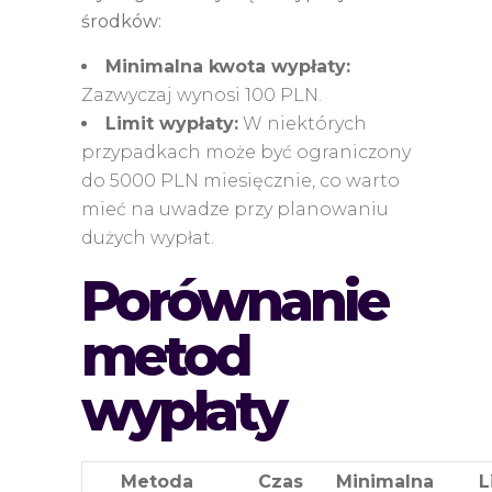
środków:
Minimalna kwota wypłaty:
Zazwyczaj wynosi 100 PLN.
Limit wypłaty:
W niektórych
przypadkach może być ograniczony
do 5000 PLN miesięcznie, co warto
mieć na uwadze przy planowaniu
dużych wypłat.
Porównanie
metod
wypłaty
Metoda
Czas
Minimalna
L