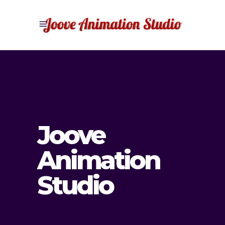
Joove
Animation
Studio