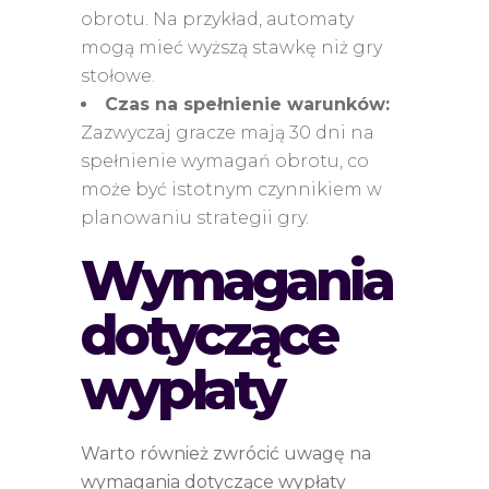
obrotu. Na przykład, automaty
mogą mieć wyższą stawkę niż gry
stołowe.
Czas na spełnienie warunków:
Zazwyczaj gracze mają 30 dni na
spełnienie wymagań obrotu, co
może być istotnym czynnikiem w
planowaniu strategii gry.
Wymagania
dotyczące
wypłaty
Warto również zwrócić uwagę na
wymagania dotyczące wypłaty