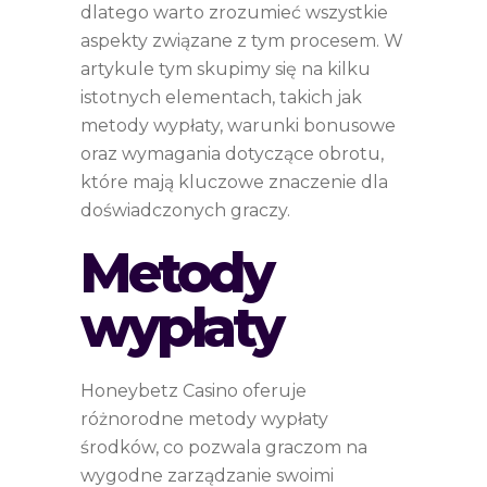
dlatego warto zrozumieć wszystkie
aspekty związane z tym procesem. W
artykule tym skupimy się na kilku
istotnych elementach, takich jak
metody wypłaty, warunki bonusowe
oraz wymagania dotyczące obrotu,
które mają kluczowe znaczenie dla
doświadczonych graczy.
Metody
wypłaty
Honeybetz Casino oferuje
różnorodne metody wypłaty
środków, co pozwala graczom na
wygodne zarządzanie swoimi