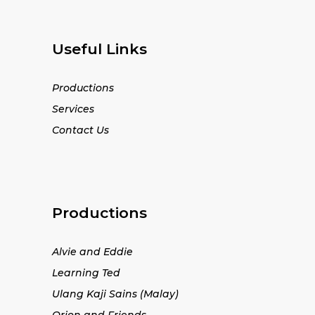
Useful Links
Productions
Services
Contact Us
Productions
Alvie and Eddie
Learning Ted
Ulang Kaji Sains (Malay)