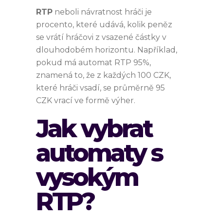
RTP
neboli návratnost hráči je
procento, které udává, kolik peněz
se vrátí hráčovi z vsazené částky v
dlouhodobém horizontu. Například,
pokud má automat RTP 95%,
znamená to, že z každých 100 CZK,
které hráči vsadí, se průměrně 95
CZK vrací ve formě výher.
Jak vybrat
automaty s
vysokým
RTP?