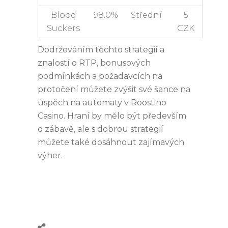
Blood
98.0%
Střední
5
Suckers
CZK
Dodržováním těchto strategií a
znalostí o RTP, bonusových
podmínkách a požadavcích na
protočení můžete zvýšit své šance na
úspěch na automaty v Roostino
Casino. Hraní by mělo být především
o zábavě, ale s dobrou strategií
můžete také dosáhnout zajímavých
výher.