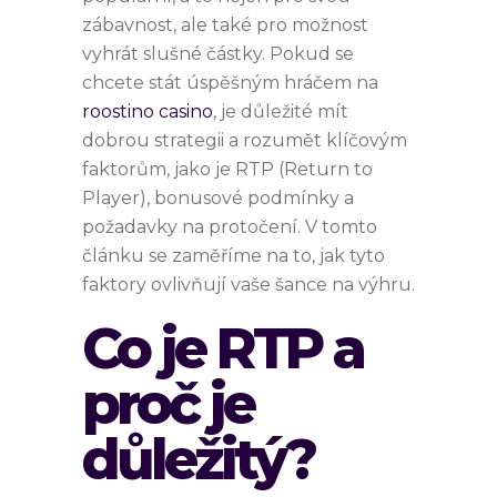
zábavnost, ale také pro možnost
vyhrát slušné částky. Pokud se
chcete stát úspěšným hráčem na
roostino casino
, je důležité mít
dobrou strategii a rozumět klíčovým
faktorům, jako je RTP (Return to
Player), bonusové podmínky a
požadavky na protočení. V tomto
článku se zaměříme na to, jak tyto
faktory ovlivňují vaše šance na výhru.
Co je RTP a
proč je
důležitý?