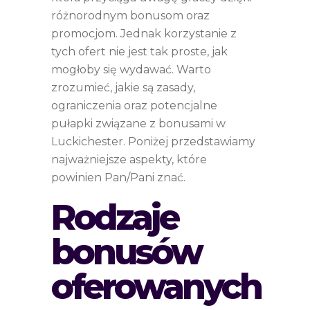
różnorodnym bonusom oraz
promocjom. Jednak korzystanie z
tych ofert nie jest tak proste, jak
mogłoby się wydawać. Warto
zrozumieć, jakie są zasady,
ograniczenia oraz potencjalne
pułapki związane z bonusami w
Luckichester. Poniżej przedstawiamy
najważniejsze aspekty, które
powinien Pan/Pani znać.
Rodzaje
bonusów
oferowanych