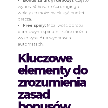
Bonus za drugi depozyt:
Często
wynosi 50% wartości drugiego
wpłaty, co może zwiększyć budżet
gracza.
Free spiny:
Możliwość obrotu
darmowymi spinami, które można
wykorzystać na wybranych
automatach.
Kluczowe
elementy do
zrozumienia
zasad
bonusów