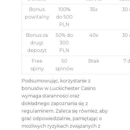
Bonus
100%
35x
30 
powitalny
do 500
PLN
Bonus za
50% do
40x
30 
drugi
300
depozyt
PLN
Free
50
Brak
7 
spiny
spinów
Podsumowując, korzystanie z
bonusów w Luckichester Casino
wymaga staranności oraz
dokładnego zapoznania się z
regulaminem. Zaleca się również, aby
grać odpowiedzialnie, pamiętając o
możliwych ryzykach związanych z