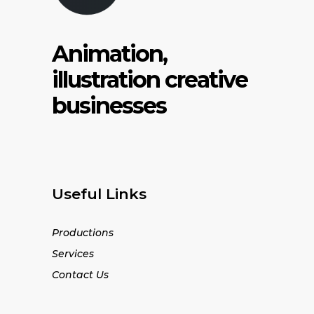
Animation,
illustration creative
businesses
Useful Links
Productions
Services
Contact Us