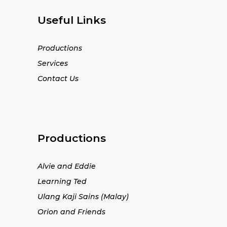
Useful Links
Productions
Services
Contact Us
Productions
Alvie and Eddie
Learning Ted
Ulang Kaji Sains (Malay)
Orion and Friends