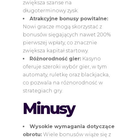
zwiększa szanse na
długoterminowy zysk.
Atrakcyjne bonusy powitalne:
Nowi gracze mogą skorzystać z
bonusów sięgających nawet 200%
pierwszej wpłaty, co znacznie
zwiększa kapitał startowy.
Różnorodność gier:
Kasyno
oferuje szeroki wybór gier, w tym
automaty, ruletkę oraz blackjacka,
co pozwala na różnorodność w
strategiach gry.
Minusy
Wysokie wymagania dotyczące
obrotu:
Wiele bonusów wiąże się z