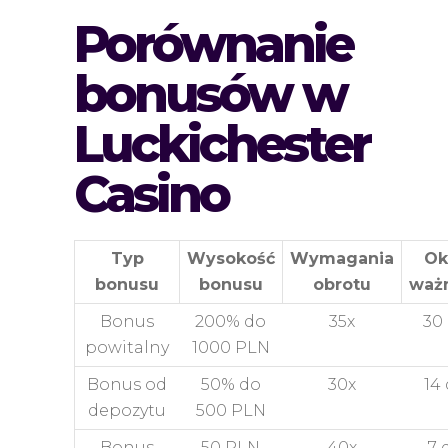
Porównanie
bonusów w
Luckichester
Casino
Typ
Wysokość
Wymagania
Ok
bonusu
bonusu
obrotu
waż
Bonus
200% do
35x
30
powitalny
1000 PLN
Bonus od
50% do
30x
14
depozytu
500 PLN
Bonus
50 PLN
40x
7 