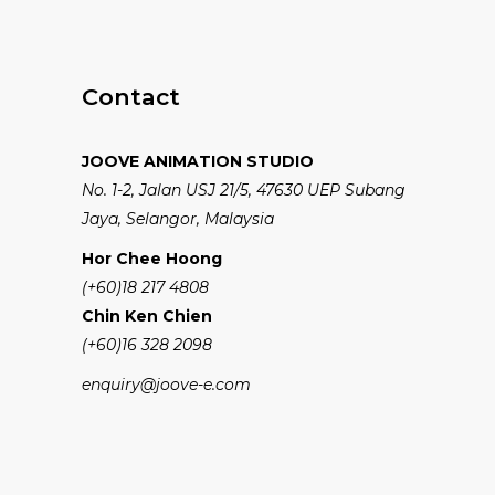
Contact
JOOVE ANIMATION STUDIO
No. 1-2, Jalan USJ 21/5, 47630 UEP Subang
Jaya, Selangor, Malaysia
Hor Chee Hoong
(+60)18 217 4808
Chin Ken Chien
(+60)16 328 2098
enquiry@joove-e.com