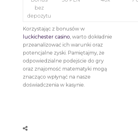
bez
depozytu
Korzystając z bonusów w
luckichester casino
, warto dokładnie
przeanalizować ich warunki oraz
potencjalne zyski. Pamiętajmy, że
odpowiedzialne podejście do gry
oraz znajomość matematyki mogą
znacząco wpłynąć na nasze
doświadczenia w kasynie.