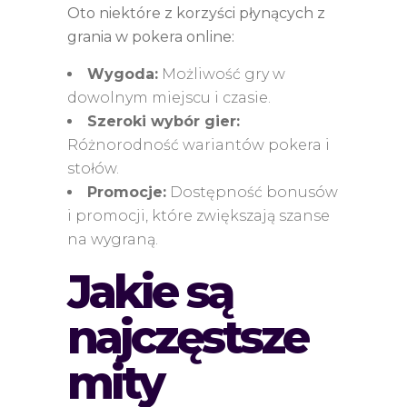
Oto niektóre z korzyści płynących z
grania w pokera online:
Wygoda:
Możliwość gry w
dowolnym miejscu i czasie.
Szeroki wybór gier:
Różnorodność wariantów pokera i
stołów.
Promocje:
Dostępność bonusów
i promocji, które zwiększają szanse
na wygraną.
Jakie są
najczęstsze
mity