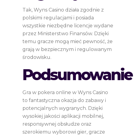
Tak, Wyns Casino działa zgodnie z
polskimi regulacjami i posiada
wszystkie niezbędne licencje wydane
przez Ministerstwo Finansów. Dzięki
temu gracze mogą mieć pewność, że
grają w bezpiecznym i regulowanym
środowisku.
Podsumowanie
Gra w pokera online w Wyns Casino
to fantastyczna okazja do zabawy i
potencjalnych wygranych. Dzięki
wysokiej jakości aplikacji mobilnej,
responsywnej obsłudze oraz
szerokiemu wyborowi gier, gracze