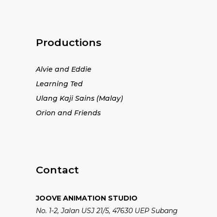
Productions
Alvie and Eddie
Learning Ted
Ulang Kaji Sains (Malay)
Orion and Friends
Contact
JOOVE ANIMATION STUDIO
No. 1-2, Jalan USJ 21/5, 47630 UEP Subang