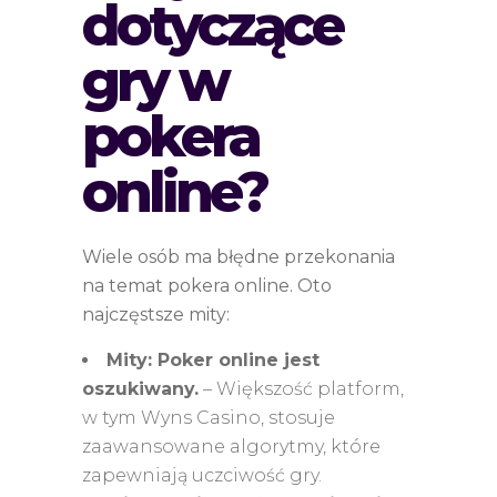
dotyczące
gry w
pokera
online?
Wiele osób ma błędne przekonania
na temat pokera online. Oto
najczęstsze mity:
Mity: Poker online jest
oszukiwany.
– Większość platform,
w tym Wyns Casino, stosuje
zaawansowane algorytmy, które
zapewniają uczciwość gry.