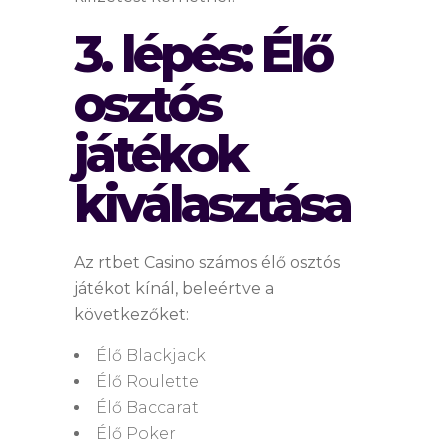
3. lépés: Élő
osztós
játékok
kiválasztása
Az rtbet Casino számos élő osztós
játékot kínál, beleértve a
következőket:
Élő Blackjack
Élő Roulette
Élő Baccarat
Élő Poker