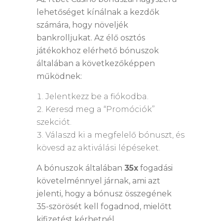
lehetőséget kínálnak a kezdők
számára, hogy növeljék
bankrolljukat. Az élő osztós
játékokhoz elérhető bónuszok
általában a következőképpen
működnek:
Jelentkezz be a fiókodba.
Keresd meg a “Promóciók”
szekciót.
Válaszd ki a megfelelő bónuszt, és
kövesd az aktiválási lépéseket.
A bónuszok általában
35x
fogadási
követelménnyel járnak, ami azt
jelenti, hogy a bónusz összegének
35-szörösét kell fogadnod, mielőtt
kifizetést kérhetnél.