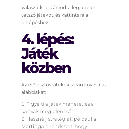
Válaszd ki a számodra legjobban
tetsző játékot, és kattints rá a
belépéshez.
4. lépés:
Játék
közben
Az élő osztós játékok során kövesd az
alábbiakat:
Figyeld a játék menetét és a
kártyák megjelenését.
Használj stratégiát, például a
Martingale rendszert, hogy