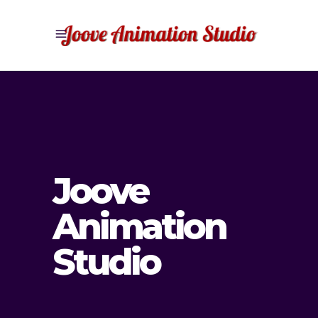
Joove
Animation
Studio