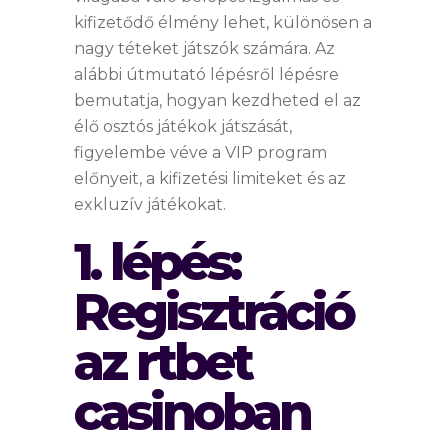
kifizetődő élmény lehet, különösen a
nagy téteket játszók számára. Az
alábbi útmutató lépésről lépésre
bemutatja, hogyan kezdheted el az
élő osztós játékok játszását,
figyelembe véve a VIP program
előnyeit, a kifizetési limiteket és az
exkluzív játékokat.
1. lépés:
Regisztráció
az rtbet
casinoban