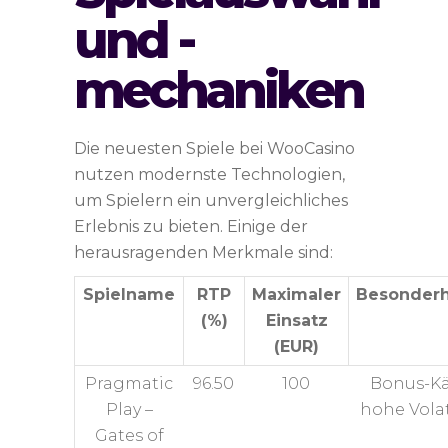
und -
mechaniken
Die neuesten Spiele bei WooCasino
nutzen modernste Technologien,
um Spielern ein unvergleichliches
Erlebnis zu bieten. Einige der
herausragenden Merkmale sind:
Spielname
RTP
Maximaler
Besonderh
(%)
Einsatz
(EUR)
Pragmatic
96.50
100
Bonus-Kä
Play –
hohe Volat
Gates of