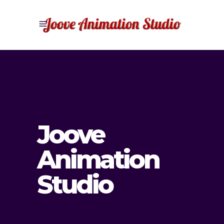
Joove
Animation
Studio