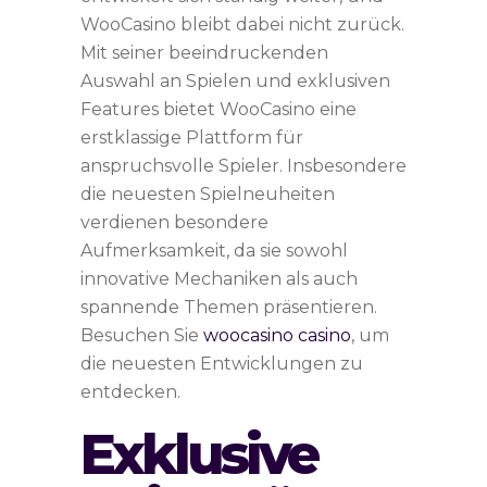
WooCasino bleibt dabei nicht zurück.
Mit seiner beeindruckenden
Auswahl an Spielen und exklusiven
Features bietet WooCasino eine
erstklassige Plattform für
anspruchsvolle Spieler. Insbesondere
die neuesten Spielneuheiten
verdienen besondere
Aufmerksamkeit, da sie sowohl
innovative Mechaniken als auch
spannende Themen präsentieren.
Besuchen Sie
woocasino casino
, um
die neuesten Entwicklungen zu
entdecken.
Exklusive