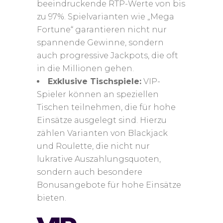
beeindruckende RTP-Werte von bis
zu 97%. Spielvarianten wie „Mega
Fortune“ garantieren nicht nur
spannende Gewinne, sondern
auch progressive Jackpots, die oft
in die Millionen gehen.
Exklusive Tischspiele:
VIP-
Spieler können an speziellen
Tischen teilnehmen, die für hohe
Einsätze ausgelegt sind. Hierzu
zählen Varianten von Blackjack
und Roulette, die nicht nur
lukrative Auszahlungsquoten,
sondern auch besondere
Bonusangebote für hohe Einsätze
bieten.