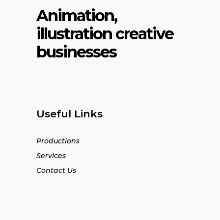
Animation,
illustration creative
businesses
Useful Links
Productions
Services
Contact Us