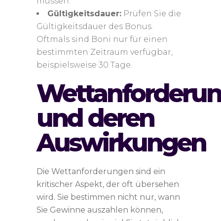
müssen.
Gültigkeitsdauer:
Prüfen Sie die
Gültigkeitsdauer des Bonus.
Oftmals sind Boni nur für einen
bestimmten Zeitraum verfügbar,
beispielsweise 30 Tage.
Wettanforderu
und deren
Auswirkungen
Die Wettanforderungen sind ein
kritischer Aspekt, der oft übersehen
wird. Sie bestimmen nicht nur, wann
Sie Gewinne auszahlen können,