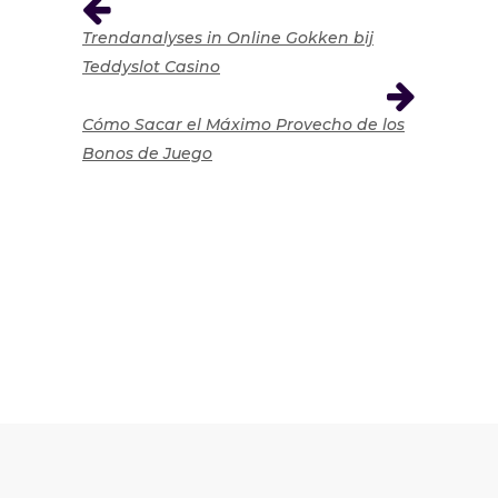
Trendanalyses in Online Gokken bij
Teddyslot Casino
Cómo Sacar el Máximo Provecho de los
Bonos de Juego