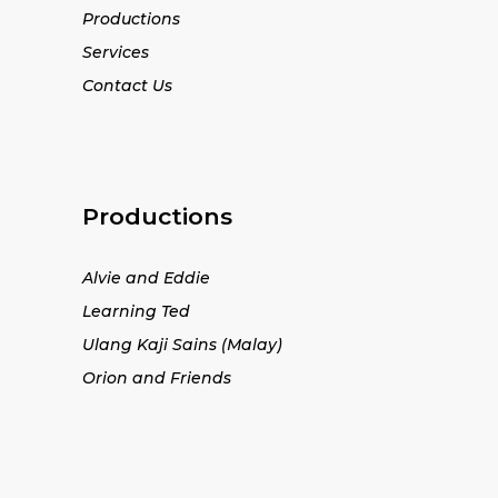
Productions
Services
Contact Us
Productions
Alvie and Eddie
Learning Ted
Ulang Kaji Sains (Malay)
Orion and Friends