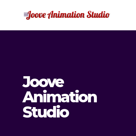
Joove
Animation
Studio