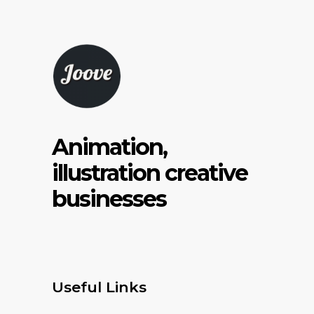
Animation,
illustration creative
businesses
Useful Links