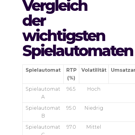
Vergleich
der
wichtigsten
Spielautomaten
Spielautomat
RTP
Volatilität
Umsatza
(%)
Spielautomat
96.5
Hoch
A
Spielautomat
95.0
Niedrig
B
Spielautomat
97.0
Mittel
C