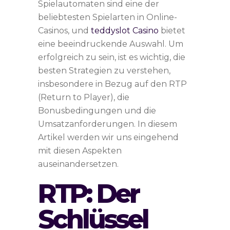
Spielautomaten sind eine der
beliebtesten Spielarten in Online-
Casinos, und
teddyslot Casino
bietet
eine beeindruckende Auswahl. Um
erfolgreich zu sein, ist es wichtig, die
besten Strategien zu verstehen,
insbesondere in Bezug auf den RTP
(Return to Player), die
Bonusbedingungen und die
Umsatzanforderungen. In diesem
Artikel werden wir uns eingehend
mit diesen Aspekten
auseinandersetzen.
RTP: Der
Schlüssel