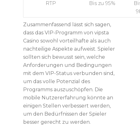
RTP
Bis zu 95%
Bi
9
Zusammenfassend lässt sich sagen,
dass das VIP-Programm von vipsta
Casino sowohl vorteilhafte als auch
nachteilige Aspekte aufweist. Spieler
sollten sich bewusst sein, welche
Anforderungen und Bedingungen
mit dem VIP-Status verbunden sind,
um das volle Potenzial des
Programms auszuschöpfen. Die
mobile Nutzererfahrung könnte an
einigen Stellen verbessert werden,
um den Bedürfnissen der Spieler
besser gerecht zu werden.