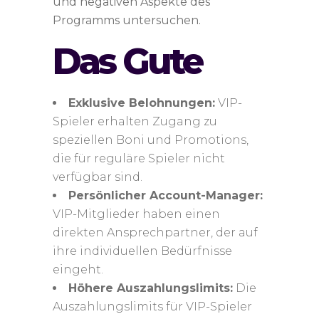
und negativen Aspekte des
Programms untersuchen.
Das Gute
Exklusive Belohnungen:
VIP-
Spieler erhalten Zugang zu
speziellen Boni und Promotions,
die für reguläre Spieler nicht
verfügbar sind.
Persönlicher Account-Manager:
VIP-Mitglieder haben einen
direkten Ansprechpartner, der auf
ihre individuellen Bedürfnisse
eingeht.
Höhere Auszahlungslimits:
Die
Auszahlungslimits für VIP-Spieler