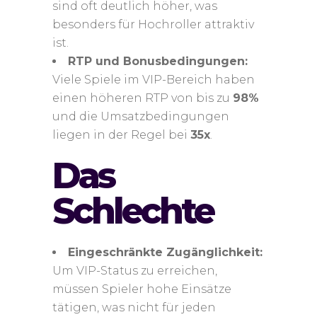
sind oft deutlich höher, was
besonders für Hochroller attraktiv
ist.
RTP und Bonusbedingungen:
Viele Spiele im VIP-Bereich haben
einen höheren RTP von bis zu
98%
und die Umsatzbedingungen
liegen in der Regel bei
35x
.
Das
Schlechte
Eingeschränkte Zugänglichkeit:
Um VIP-Status zu erreichen,
müssen Spieler hohe Einsätze
tätigen, was nicht für jeden