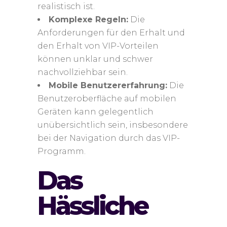
realistisch ist.
Komplexe Regeln:
Die
Anforderungen für den Erhalt und
den Erhalt von VIP-Vorteilen
können unklar und schwer
nachvollziehbar sein.
Mobile Benutzererfahrung:
Die
Benutzeroberfläche auf mobilen
Geräten kann gelegentlich
unübersichtlich sein, insbesondere
bei der Navigation durch das VIP-
Programm.
Das
Hässliche