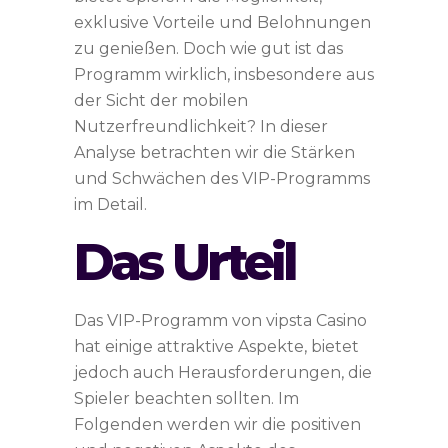
exklusive Vorteile und Belohnungen
zu genießen. Doch wie gut ist das
Programm wirklich, insbesondere aus
der Sicht der mobilen
Nutzerfreundlichkeit? In dieser
Analyse betrachten wir die Stärken
und Schwächen des VIP-Programms
im Detail.
Das Urteil
Das VIP-Programm von vipsta Casino
hat einige attraktive Aspekte, bietet
jedoch auch Herausforderungen, die
Spieler beachten sollten. Im
Folgenden werden wir die positiven