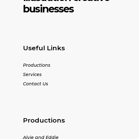
businesses
Useful Links
Productions
Services
Contact Us
Productions
Alvie and Eddie