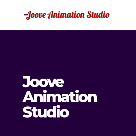
Joove
Animation
Studio