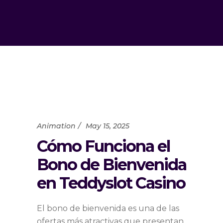
Animation
May 15, 2025
Cómo Funciona el
Bono de Bienvenida
en Teddyslot Casino
El bono de bienvenida es una de las
ofertas más atractivas que presentan