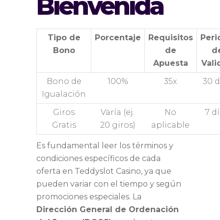
Bienvenida
Tipo de
Porcentaje
Requisitos
Peri
Bono
de
d
Apuesta
Vali
Bono de
100%
35x
30 d
Igualación
Giros
Varía (ej.
No
7 d
Gratis
20 giros)
aplicable
Es fundamental leer los términos y
condiciones específicos de cada
oferta en Teddyslot Casino, ya que
pueden variar con el tiempo y según
promociones especiales. La
Dirección General de Ordenación