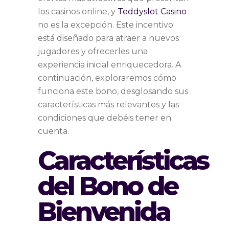
los casinos online, y
Teddyslot Casino
no es la excepción. Este incentivo
está diseñado para atraer a nuevos
jugadores y ofrecerles una
experiencia inicial enriquecedora. A
continuación, exploraremos cómo
funciona este bono, desglosando sus
características más relevantes y las
condiciones que debéis tener en
cuenta.
Características
del Bono de
Bienvenida