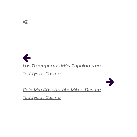
Las Tragaperras Más Populares en
Teddyslot Casino
Cele Mai Răspândite Mituri Despre
Teddyslot Casino