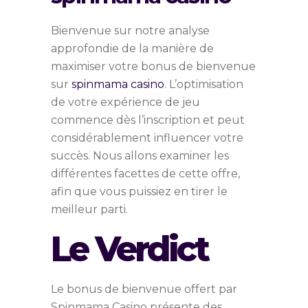
Bienvenue sur notre analyse
approfondie de la manière de
maximiser votre bonus de bienvenue
sur
spinmama casino
. L’optimisation
de votre expérience de jeu
commence dès l’inscription et peut
considérablement influencer votre
succès. Nous allons examiner les
différentes facettes de cette offre,
afin que vous puissiez en tirer le
meilleur parti.
Le Verdict
Le bonus de bienvenue offert par
Spinmama Casino présente des