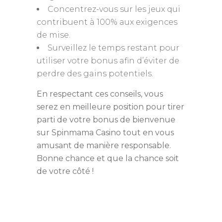
Concentrez-vous sur les jeux qui
contribuent à 100% aux exigences
de mise.
Surveillez le temps restant pour
utiliser votre bonus afin d’éviter de
perdre des gains potentiels.
En respectant ces conseils, vous
serez en meilleure position pour tirer
parti de votre bonus de bienvenue
sur Spinmama Casino tout en vous
amusant de manière responsable.
Bonne chance et que la chance soit
de votre côté !