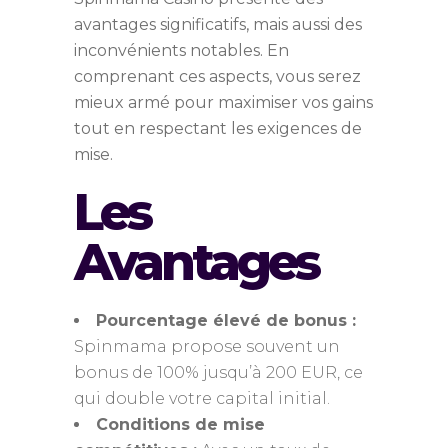
avantages significatifs, mais aussi des
inconvénients notables. En
comprenant ces aspects, vous serez
mieux armé pour maximiser vos gains
tout en respectant les exigences de
mise.
Les
Avantages
Pourcentage élevé de bonus :
Spinmama propose souvent un
bonus de 100% jusqu’à 200 EUR, ce
qui double votre capital initial.
Conditions de mise