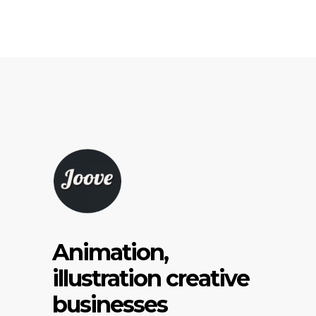
Animation,
illustration creative
businesses