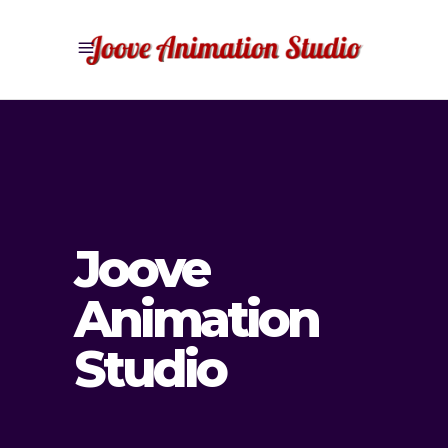
Joove
Animation
Studio