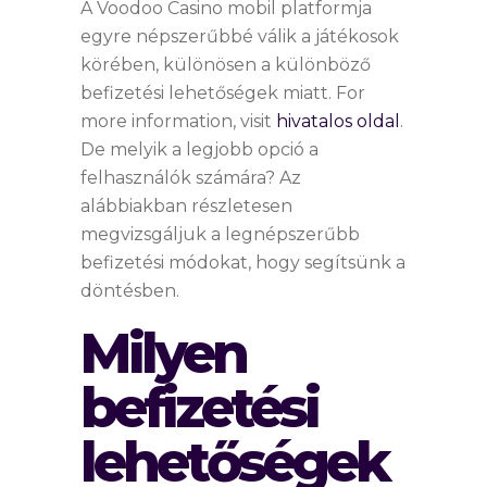
A Voodoo Casino mobil platformja
egyre népszerűbbé válik a játékosok
körében, különösen a különböző
befizetési lehetőségek miatt. For
more information, visit
hivatalos oldal
.
De melyik a legjobb opció a
felhasználók számára? Az
alábbiakban részletesen
megvizsgáljuk a legnépszerűbb
befizetési módokat, hogy segítsünk a
döntésben.
Milyen
befizetési
lehetőségek