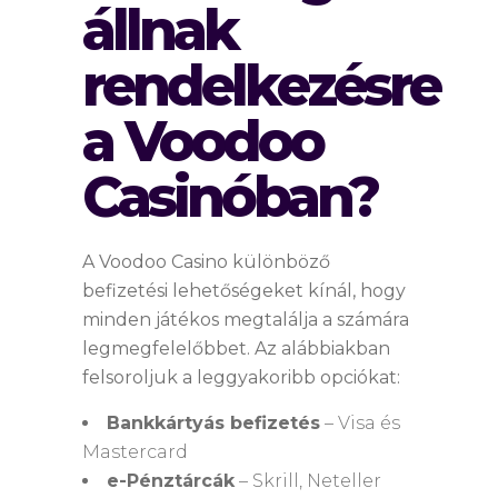
állnak
rendelkezésre
a Voodoo
Casinóban?
A Voodoo Casino különböző
befizetési lehetőségeket kínál, hogy
minden játékos megtalálja a számára
legmegfelelőbbet. Az alábbiakban
felsoroljuk a leggyakoribb opciókat:
Bankkártyás befizetés
– Visa és
Mastercard
e-Pénztárcák
– Skrill, Neteller