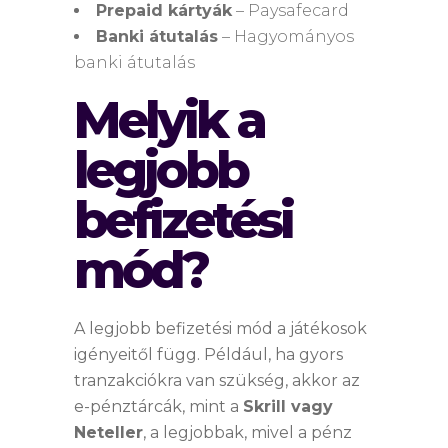
Prepaid kártyák
– Paysafecard
Banki átutalás
– Hagyományos
banki átutalás
Melyik a
legjobb
befizetési
mód?
A legjobb befizetési mód a játékosok
igényeitől függ. Például, ha gyors
tranzakciókra van szükség, akkor az
e-pénztárcák, mint a
Skrill vagy
Neteller
, a legjobbak, mivel a pénz