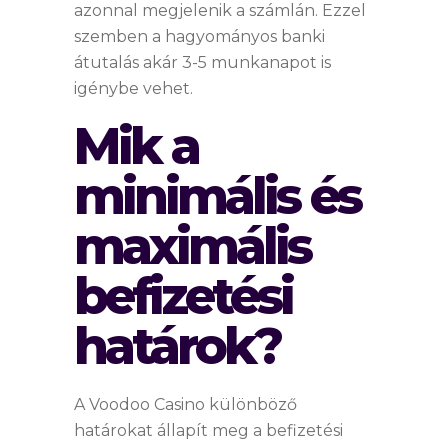
azonnal megjelenik a számlán. Ezzel
szemben a hagyományos banki
átutalás akár 3-5 munkanapot is
igénybe vehet.
Mik a
minimális és
maximális
befizetési
határok?
A Voodoo Casino különböző
határokat állapít meg a befizetési