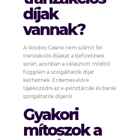
díjak
vannak?
A Voodoo Casino nem számít fel
tranzakciós díjakat a befizetések
során, azonban a választott módtól
függően a szolgáltatók díjat
kérhetnek. Érdemes előre
tájékozódni az e-pénztárcák és banki
szolgáltatók díjairól.
Gyakori
mítoszok a