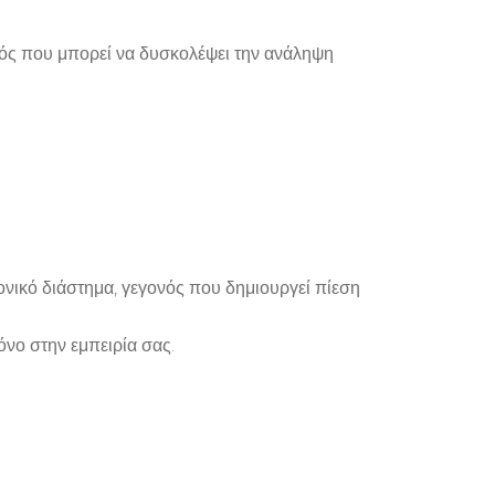
ονός που μπορεί να δυσκολέψει την ανάληψη
ονικό διάστημα, γεγονός που δημιουργεί πίεση
νο στην εμπειρία σας.