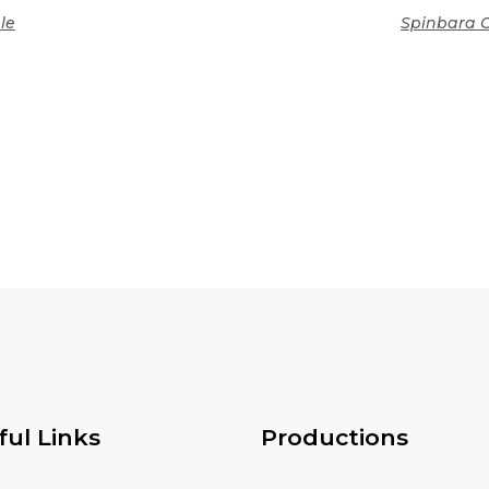
le
Spinbara C
ful Links
Productions