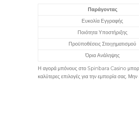
Παράγοντας
Ευκολία Εγγραφής
Ποιότητα Υποστήριξης
Προϋποθέσεις Στοιχηματισμού
Όρια Ανάληψης
Η αγορά μπόνους στο Spinbara Casino μπορεί 
καλύτερες επιλογές για την εμπειρία σας. Μην