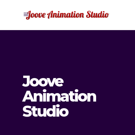
Joove
Animation
Studio