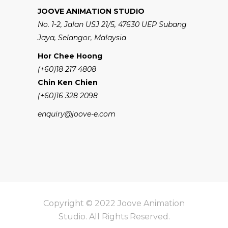
JOOVE ANIMATION STUDIO
No. 1-2, Jalan USJ 21/5, 47630 UEP Subang
Jaya, Selangor, Malaysia
Hor Chee Hoong
(+60)18 217 4808
Chin Ken Chien
(+60)16 328 2098
enquiry@joove-e.com
Copyright © 2022 Joove Animation
Studio. All Rights Reserved.