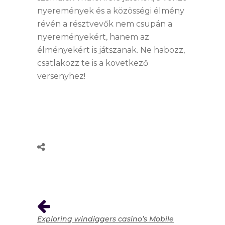
nyeremények és a közösségi élmény
révén a résztvevők nem csupán a
nyereményekért, hanem az
élményekért is játszanak. Ne habozz,
csatlakozz te is a következő
versenyhez!
Exploring windiggers casino’s Mobile