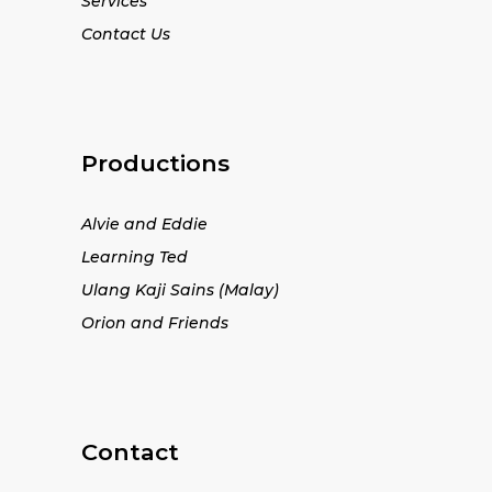
Services
Contact Us
Productions
Alvie and Eddie
Learning Ted
Ulang Kaji Sains (Malay)
Orion and Friends
Contact