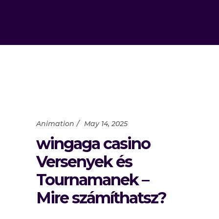
Animation
May 14, 2025
wingaga casino
Versenyek és
Tournamanek –
Mire számíthatsz?