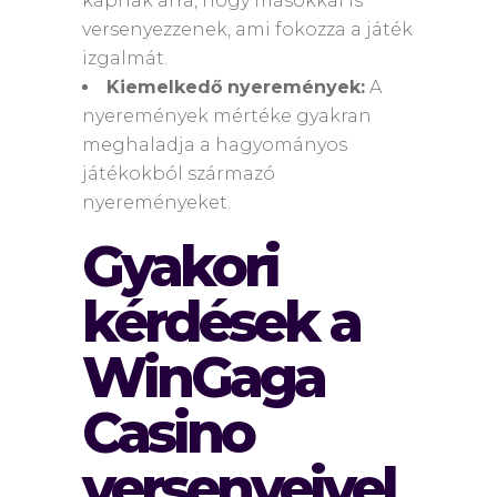
kapnak arra, hogy másokkal is
versenyezzenek, ami fokozza a játék
izgalmát.
Kiemelkedő nyeremények:
A
nyeremények mértéke gyakran
meghaladja a hagyományos
játékokból származó
nyereményeket.
Gyakori
kérdések a
WinGaga
Casino
versenyeivel