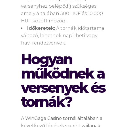
versenyhez belépődíj szükséges,
amely általában 500 HUF és 10,000
HUF között mozog.
Időkeretek:
A tornák időtartama
változó, lehetnek napi, heti vagy
havi rendezvények.
Hogyan
működnek a
versenyek és
tornák?
A WinGaga Casino tornái általában a
következő lépések szerint zajlanak: