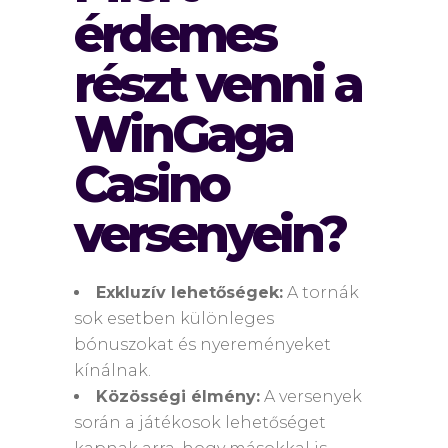
érdemes
részt venni a
WinGaga
Casino
versenyein?
Exkluzív lehetőségek:
A tornák
sok esetben különleges
bónuszokat és nyereményeket
kínálnak.
Közösségi élmény:
A versenyek
során a játékosok lehetőséget