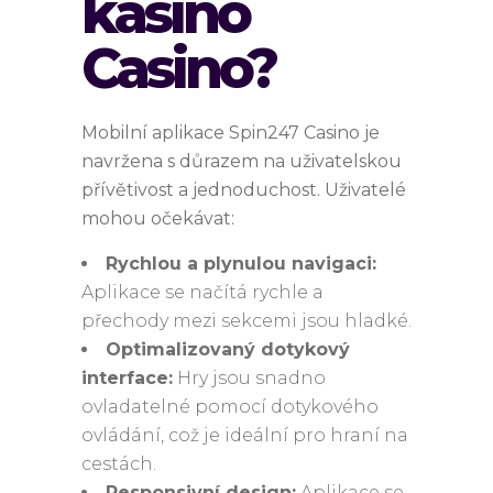
kasino
Casino?
Mobilní aplikace Spin247 Casino je
navržena s důrazem na uživatelskou
přívětivost a jednoduchost. Uživatelé
mohou očekávat:
Rychlou a plynulou navigaci:
Aplikace se načítá rychle a
přechody mezi sekcemi jsou hladké.
Optimalizovaný dotykový
interface:
Hry jsou snadno
ovladatelné pomocí dotykového
ovládání, což je ideální pro hraní na
cestách.
Responsivní design:
Aplikace se