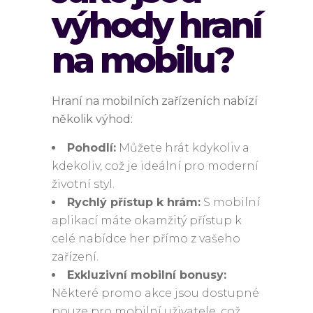
výhody hraní
na mobilu?
Hraní na mobilních zařízeních nabízí
několik výhod:
Pohodlí:
Můžete hrát kdykoliv a
kdekoliv, což je ideální pro moderní
životní styl.
Rychlý přístup k hrám:
S mobilní
aplikací máte okamžitý přístup k
celé nabídce her přímo z vašeho
zařízení.
Exkluzivní mobilní bonusy:
Některé promo akce jsou dostupné
pouze pro mobilní uživatele, což