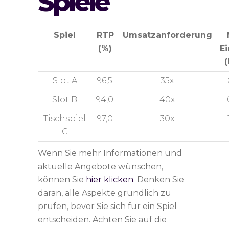
Spiele
Spiel
RTP
Umsatzanforderung
(%)
Ei
(
Slot A
96,5
35x
Slot B
94,0
40x
Tischspiel
97,0
30x
C
Wenn Sie mehr Informationen und
aktuelle Angebote wünschen,
können Sie
hier klicken
. Denken Sie
daran, alle Aspekte gründlich zu
prüfen, bevor Sie sich für ein Spiel
entscheiden. Achten Sie auf die