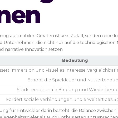
nen
ng auf mobilen Geräten ist kein Zufall, sondern eine 
 Unternehmen, die nicht nur auf die technologischen 
 narrative Innovation setzen.
Bedeutung
sert Immersion und visuelles Interesse, vergleichbar
Erhöht die Spieldauer und Nutzerbindun
Stärkt emotionale Bindung und Wiederbesuc
Fördert soziale Verbindungen und erweitert das Sp
erung für Entwickler darin besteht, die Balance zwische
elegenheitsspieler als auch Enthusiasten anzusprechen