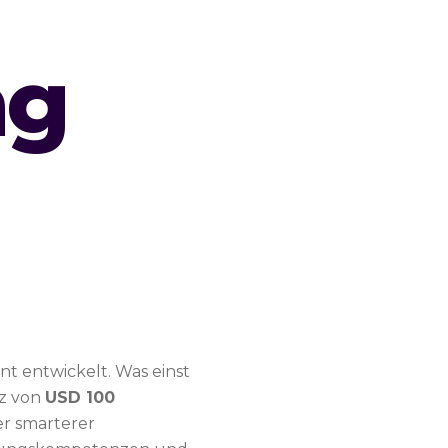
ng
nt entwickelt. Was einst
tz von
USD 100
er smarterer