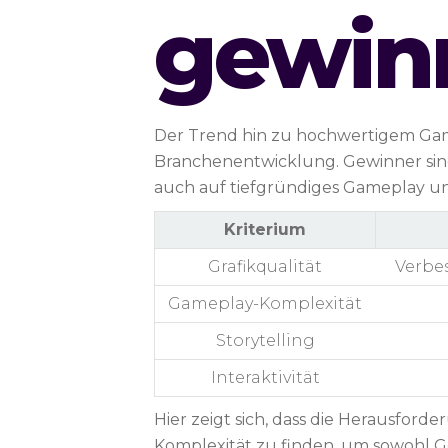
gewin
Der Trend hin zu hochwertigem Gami
Branchenentwicklung. Gewinner sind
auch auf tiefgründiges Gameplay und
Kriterium
Grafikqualität
Verbes
Gameplay-Komplexität
Storytelling
Interaktivität
Hier zeigt sich, dass die Herausford
Komplexität zu finden, um sowohl G