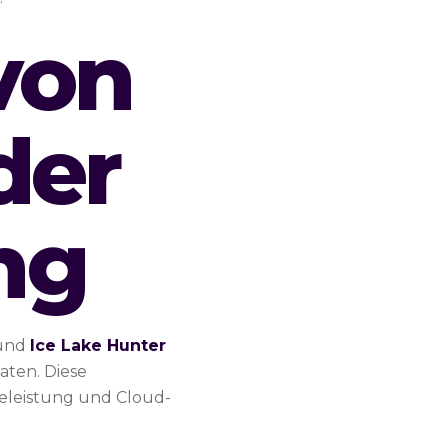
von
der
ng
 und
Ice Lake Hunter
aten. Diese
eleistung und Cloud-