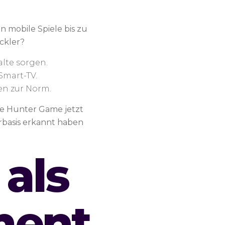
n mobile Spiele bis zu
ckler?
alte sorgen.
mart-TV.
en zur Norm.
ake Hunter Game jetzt
rbasis erkannt haben
 als
ment