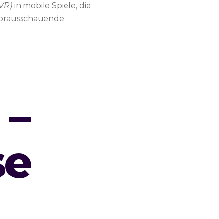
(VR)
in mobile Spiele, die
 vorausschauende
 –
se