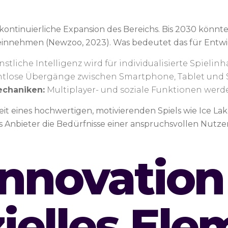
kontinuierliche Expansion des Bereichs. Bis 2030 könnte
innehmen (Newzoo, 2023). Was bedeutet das für Entwi
stliche Intelligenz wird für individualisierte Spielinh
tlose Übergänge zwischen Smartphone, Tablet und S
echaniken:
Multiplayer- und soziale Funktionen werd
keit eines hochwertigen, motivierenden Spiels wie Ice L
s Anbieter die Bedürfnisse einer anspruchsvollen Nutze
Innovation
ielles Ele