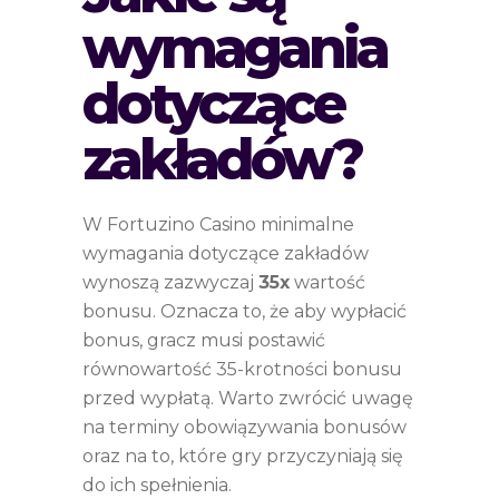
wymagania
dotyczące
zakładów?
W Fortuzino Casino minimalne
wymagania dotyczące zakładów
wynoszą zazwyczaj
35x
wartość
bonusu. Oznacza to, że aby wypłacić
bonus, gracz musi postawić
równowartość 35-krotności bonusu
przed wypłatą. Warto zwrócić uwagę
na terminy obowiązywania bonusów
oraz na to, które gry przyczyniają się
do ich spełnienia.