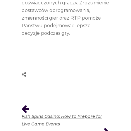
doświadczonych graczy. Zrozumienie
dostawców oprogramowania,
zmienności gier oraz RTP pomoże
Państwu podejmować lepsze
decyzje podczas gry.
Fish Spins Casino: How to Prepare for
Live Game Events