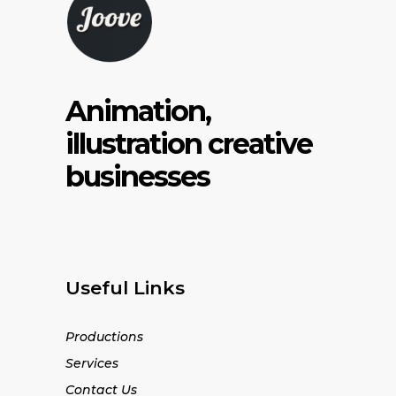
Animation,
illustration creative
businesses
Useful Links
Productions
Services
Contact Us