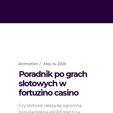
Animation
May 14, 2025
Poradnik po grach
slotowych w
fortuzino casino
Gry slotowe cieszą się ogromną
popularnością wśród graczy w