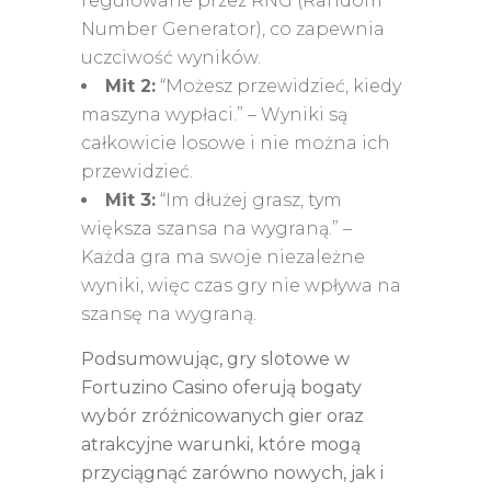
regulowane przez RNG (Random
Number Generator), co zapewnia
uczciwość wyników.
Mit 2:
“Możesz przewidzieć, kiedy
maszyna wypłaci.” – Wyniki są
całkowicie losowe i nie można ich
przewidzieć.
Mit 3:
“Im dłużej grasz, tym
większa szansa na wygraną.” –
Każda gra ma swoje niezależne
wyniki, więc czas gry nie wpływa na
szansę na wygraną.
Podsumowując, gry slotowe w
Fortuzino Casino oferują bogaty
wybór zróżnicowanych gier oraz
atrakcyjne warunki, które mogą
przyciągnąć zarówno nowych, jak i