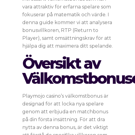
vara attraktiv för erfarna spelare som
fokuserar på matematik och värde. I
denna guide kommer vi att analysera
bonusvillkoren, RTP (Return to
Player), samt omsättningskrav för att
hjälpa dig att maximera ditt spelande.
Översikt av
Välkomstbonus
Playmojo casino’s välkomstbonus är
designad för att locka nya spelare
genom att erbjuda en matchbonus
på din första insättning. För att dra
nytta av denna bonus, är det viktigt