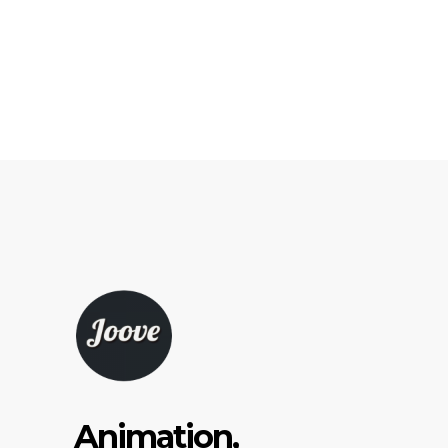
Animation,