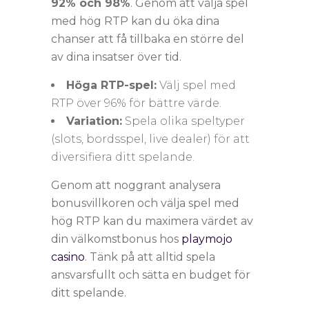
92% och 98%
. Genom att välja spel
med hög RTP kan du öka dina
chanser att få tillbaka en större del
av dina insatser över tid.
Höga RTP-spel:
Välj spel med
RTP över 96% för bättre värde.
Variation:
Spela olika speltyper
(slots, bordsspel, live dealer) för att
diversifiera ditt spelande.
Genom att noggrant analysera
bonusvillkoren och välja spel med
hög RTP kan du maximera värdet av
din välkomstbonus hos
playmojo
casino
. Tänk på att alltid spela
ansvarsfullt och sätta en budget för
ditt spelande.