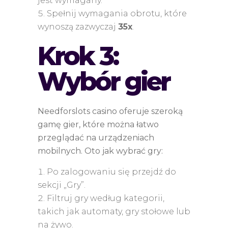
jest wymagany.
Spełnij wymagania obrotu, które
wynoszą zazwyczaj
35x
.
Krok 3:
Wybór gier
Needforslots casino oferuje szeroką
gamę gier, które można łatwo
przeglądać na urządzeniach
mobilnych. Oto jak wybrać gry:
Po zalogowaniu się przejdź do
sekcji „Gry”.
Filtruj gry według kategorii,
takich jak automaty, gry stołowe lub
na żywo.