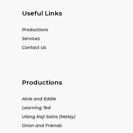
Useful Links
Productions
Services
Contact Us
Productions
Alvie and Eddie
Learning Ted
Ulang Kaji Sains (Malay)
Orion and Friends