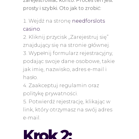
zarejestrować konto. Proces ten jest
prosty i szybki. Oto jak to zrobić:
Wejdź na stronę
needforslots
casino
.
Kliknij przycisk „Zarejestruj się”
znajdujący się na stronie głównej.
Wypełnij formularz rejestracyjny,
podając swoje dane osobowe, takie
jak imię, nazwisko, adres e-mail i
hasło.
Zaakceptuj regulamin oraz
politykę prywatności.
Potwierdź rejestrację, klikając w
link, który otrzymasz na swój adres
e-mail.
Krok 2: