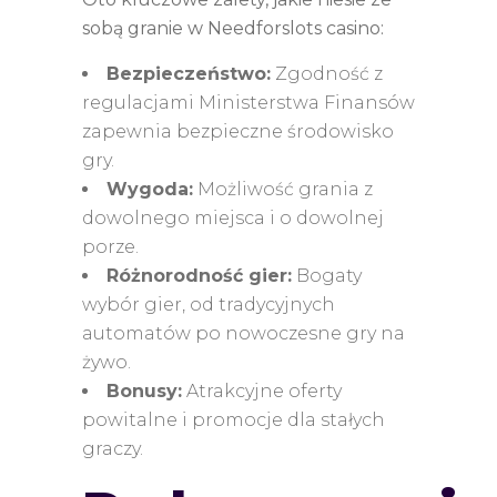
sobą granie w Needforslots casino:
Bezpieczeństwo:
Zgodność z
regulacjami Ministerstwa Finansów
zapewnia bezpieczne środowisko
gry.
Wygoda:
Możliwość grania z
dowolnego miejsca i o dowolnej
porze.
Różnorodność gier:
Bogaty
wybór gier, od tradycyjnych
automatów po nowoczesne gry na
żywo.
Bonusy:
Atrakcyjne oferty
powitalne i promocje dla stałych
graczy.