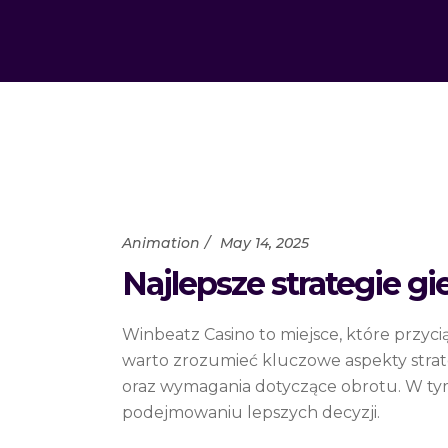
Animation
May 14, 2025
Najlepsze strategie g
Winbeatz Casino to miejsce, które przyc
warto zrozumieć kluczowe aspekty strat
oraz wymagania dotyczące obrotu. W t
podejmowaniu lepszych decyzji.