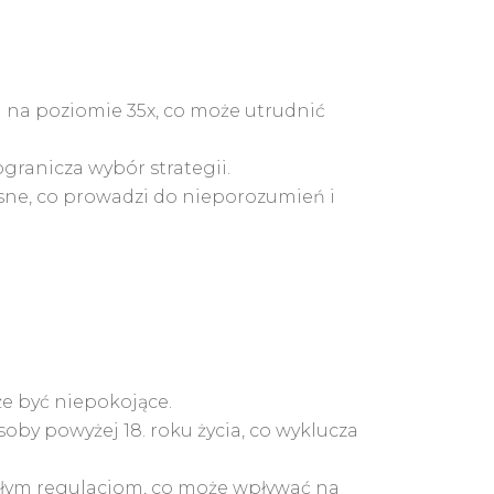
na poziomie 35x, co może utrudnić
granicza wybór strategii.
sne, co prowadzi do nieporozumień i
że być niepokojące.
by powyżej 18. roku życia, co wyklucza
słym regulacjom, co może wpływać na