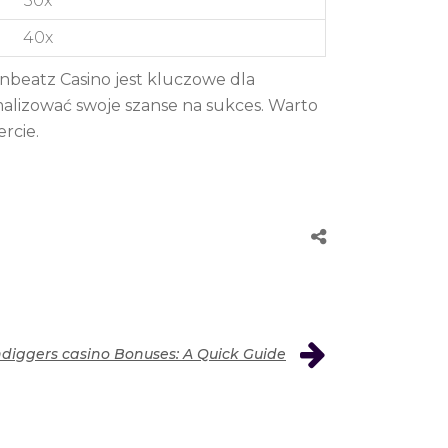
30x
40x
eatz Casino jest kluczowe dla
alizować swoje szanse na sukces. Warto
rcie.
ndiggers casino Bonuses: A Quick Guide