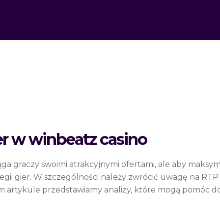
ier w winbeatz casino
iąga graczy swoimi atrakcyjnymi ofertami, ale aby maksy
egii gier. W szczególności należy zwrócić uwagę na RTP
ym artykule przedstawiamy analizy, które mogą pomóc