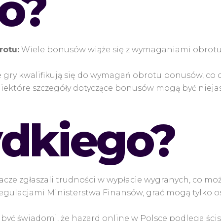
go?
otu:
Wiele bonusów wiąże się z wymaganiami obrotu 
 gry kwalifikują się do wymagań obrotu bonusów, co o
iektóre szczegóły dotyczące bonusów mogą być nieja
ydkiego?
acze zgłaszali trudności w wypłacie wygranych, co mo
egulacjami Ministerstwa Finansów, grać mogą tylko oso
być świadomi, że hazard online w Polsce podlega ści