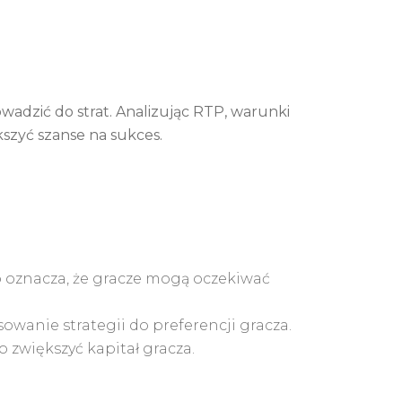
wadzić do strat. Analizując RTP, warunki
szyć szanse na sukces.
o oznacza, że gracze mogą oczekiwać
owanie strategii do preferencji gracza.
 zwiększyć kapitał gracza.