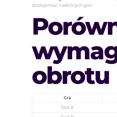
dostępność niektórych gier.
Porówn
wymaga
obrotu
Gra
Slot A