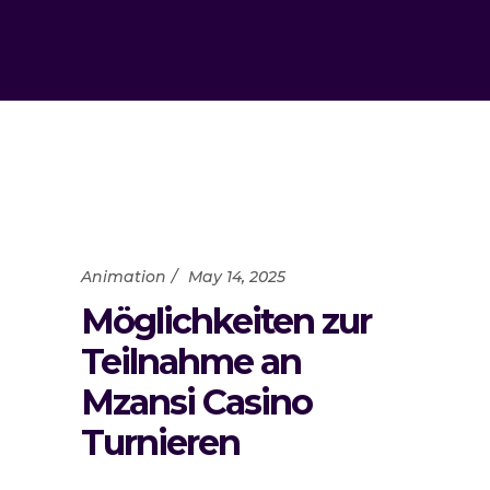
Animation
May 14, 2025
Möglichkeiten zur
Teilnahme an
Mzansi Casino
Turnieren