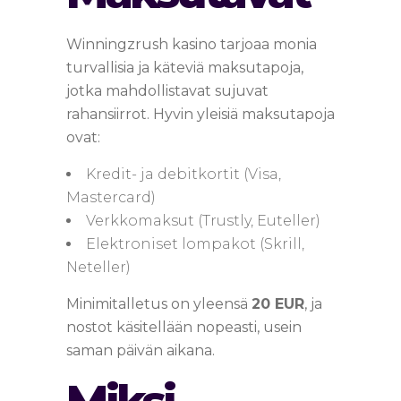
Winningzrush kasino tarjoaa monia
turvallisia ja käteviä maksutapoja,
jotka mahdollistavat sujuvat
rahansiirrot. Hyvin yleisiä maksutapoja
ovat:
Kredit- ja debitkortit (Visa,
Mastercard)
Verkkomaksut (Trustly, Euteller)
Elektroniset lompakot (Skrill,
Neteller)
Minimitalletus on yleensä
20 EUR
, ja
nostot käsitellään nopeasti, usein
saman päivän aikana.