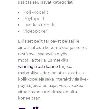
sisältää seuraavat kategoriat:
Kolikkopelit
Pöytäpelit
Live-kasinopelit
Videopokeri
Erilaiset pelit tarjoavat pelaajille
ainutlaatuisia kokemuksia, ja monet
niistä ovat saatavilla myös
mobiililaitteilla. Esimerkiksi
winningzrush kasino
tarjoaa
mahdollisuuden pelata suosittuja
kolikkopelejä sekä interaktiivisia live-
pöytiä, joissa pelaajat voivat kokea
aitoa kasinotunnelmaa omalta
koneeltaan.