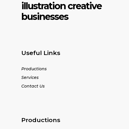
illustration creative
businesses
Useful Links
Productions
Services
Contact Us
Productions