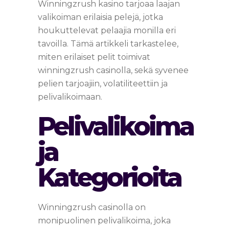
Winningzrush kasino tarjoaa laajan
valikoiman erilaisia pelejä, jotka
houkuttelevat pelaajia monilla eri
tavoilla. Tämä artikkeli tarkastelee,
miten erilaiset pelit toimivat
winningzrush casinolla, sekä syvenee
pelien tarjoajiin, volatiliteettiin ja
pelivalikoimaan.
Pelivalikoima
ja
Kategorioita
Winningzrush casinolla on
monipuolinen pelivalikoima, joka