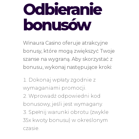
Odbieranie
bonusów
Winaura Casino oferuje atrakcyjne
bonusy, które mogą zwiększyć Twoje
szanse na wygraną. Aby skorzystać z
bonusu, wykonaj następujące kroki:
Dokonaj wpłaty zgodnie z
wymaganiami promocji.
Wprowadź odpowiedni kod
bonusowy, jeśli jest wymagany.
Spełnij warunki obrotu (zwykle
35x kwoty bonusu) w określonym
czasie.