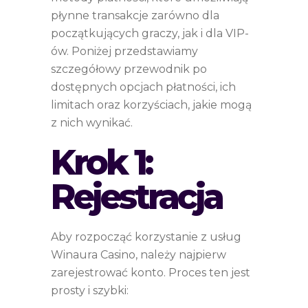
płynne transakcje zarówno dla
początkujących graczy, jak i dla VIP-
ów. Poniżej przedstawiamy
szczegółowy przewodnik po
dostępnych opcjach płatności, ich
limitach oraz korzyściach, jakie mogą
z nich wynikać.
Krok 1:
Rejestracja
Aby rozpocząć korzystanie z usług
Winaura Casino, należy najpierw
zarejestrować konto. Proces ten jest
prosty i szybki: