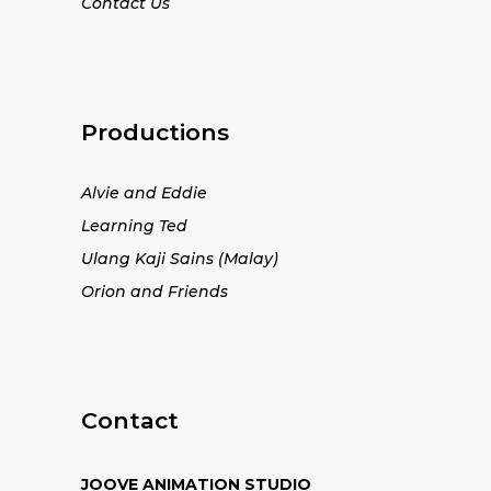
Contact Us
Productions
Alvie and Eddie
Learning Ted
Ulang Kaji Sains (Malay)
Orion and Friends
Contact
JOOVE ANIMATION STUDIO