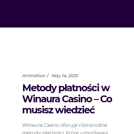
Animation
May 14, 2025
Metody płatności w
Winaura Casino – Co
musisz wiedzieć
Winaura Casino oferuje różnorodne
metody płatności, które umożliwiają