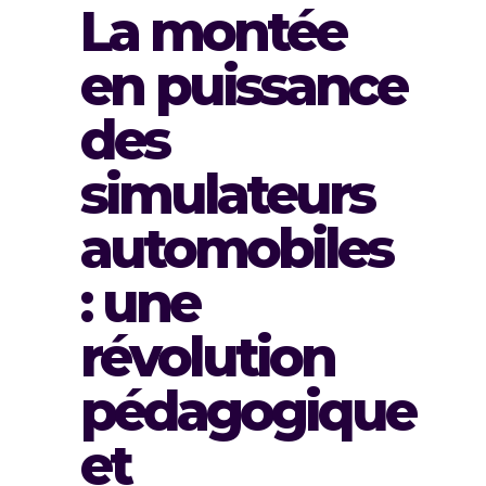
La montée
en puissance
des
simulateurs
automobiles
: une
révolution
pédagogique
et