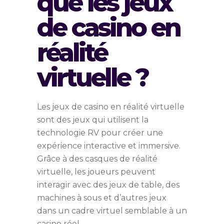
que les jeux
de casino en
réalité
virtuelle ?
Les jeux de casino en réalité virtuelle
sont des jeux qui utilisent la
technologie RV pour créer une
expérience interactive et immersive.
Grâce à des casques de réalité
virtuelle, les joueurs peuvent
interagir avec des jeux de table, des
machines à sous et d’autres jeux
dans un cadre virtuel semblable à un
casino réel.