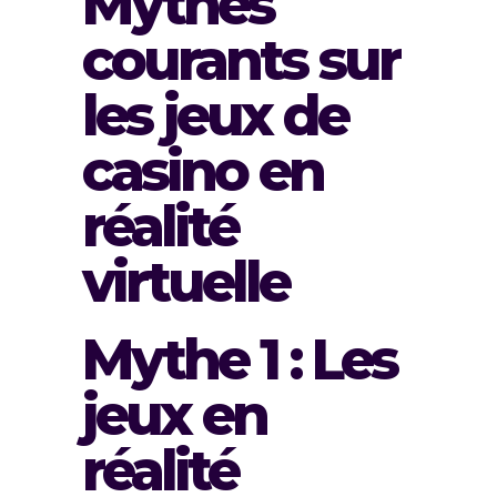
Mythes
courants sur
les jeux de
casino en
réalité
virtuelle
Mythe 1 : Les
jeux en
réalité