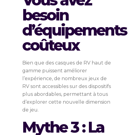
Vous avez
besoin
d’équipements
coûteux
Bien que des casques de RV haut de
gamme puissent améliorer
l’expérience, de nombreux jeux de
RV sont accessibles sur des dispositifs
plus abordables, permettant à tous
d’explorer cette nouvelle dimension
de jeu.
Mythe 3 : La