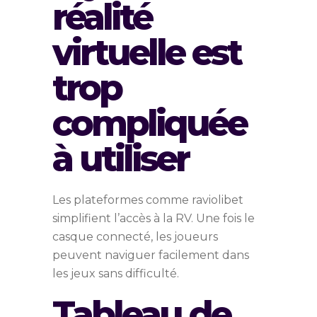
réalité
virtuelle est
trop
compliquée
à utiliser
Les plateformes comme raviolibet
simplifient l’accès à la RV. Une fois le
casque connecté, les joueurs
peuvent naviguer facilement dans
les jeux sans difficulté.
Tableau de