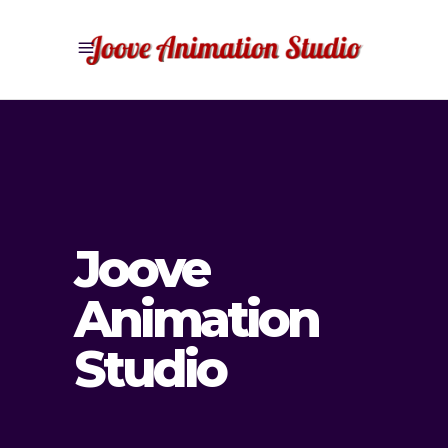
Joove
Animation
Studio