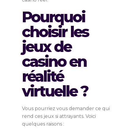
Pourquoi
choisir les
jeux de
casino en
réalité
virtuelle ?
Vous pourriez vous demander ce qui
rend ces jeux si attrayants. Voici
quelques raisons :