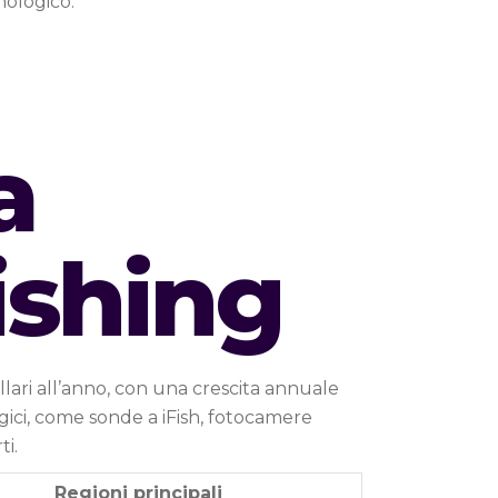
nologico.
a
Fishing
llari all’anno, con una crescita annuale
logici, come sonde a iFish, fotocamere
ti.
Regioni principali