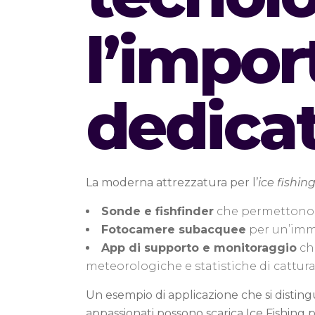
l’impor
dedica
La moderna attrezzatura per l’
ice fishin
Sonde e fishfinder
che permettono di
Fotocamere subacquee
per un’imme
App di supporto e monitoraggio
ch
meteorologiche e statistiche di cattura
Un esempio di applicazione che si disting
appassionati possono scarica Ice Fishing 