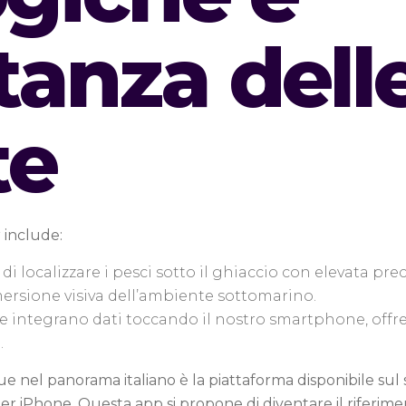
tanza dell
te
g
include:
 localizzare i pesci sotto il ghiaccio con elevata prec
rsione visiva dell’ambiente sottomarino.
e integrano dati toccando il nostro smartphone, offr
.
ue nel panorama italiano è la piattaforma disponibile sul 
per iPhone. Questa app si propone di diventare il riferime