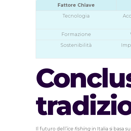
Fattore Chiave
Tecnologia
Acc
Formazione
Sostenibilità
Impe
Conclus
tradizi
Il futuro dell’
ice fishing
in Italia si basa 