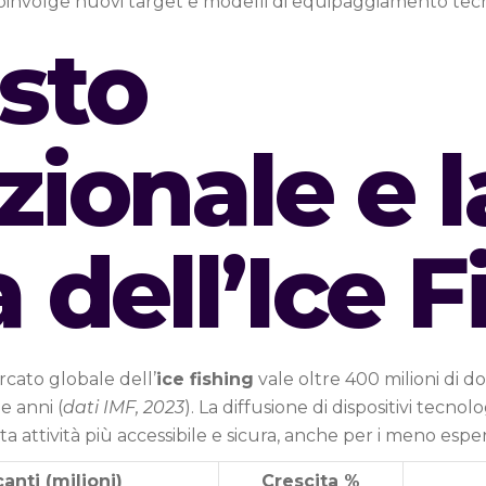
involge nuovi target e modelli di equipaggiamento tec
esto
zionale e l
a dell’Ice 
rcato globale dell’
ice fishing
vale oltre 400 milioni di do
e anni (
dati IMF, 2023
). La diffusione di dispositivi tecno
attività più accessibile e sicura, anche per i meno esper
anti (milioni)
Crescita %