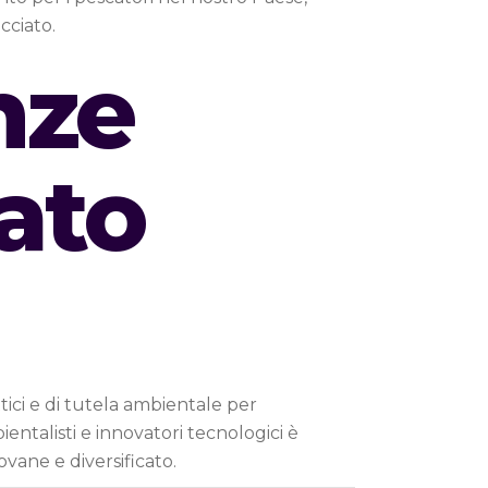
cciato.
nze
cato
tici e di tutela ambientale per
entalisti e innovatori tecnologici è
vane e diversificato.