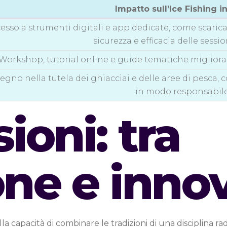
Impatto sull’Ice Fishing in
esso a strumenti digitali e app dedicate, come scari
sicurezza e efficacia delle sessio
Workshop, tutorial online e guide tematiche miglioran
gno nella tutela dei ghiacciai e delle aree di pesca,
in modo responsabile
ioni: tra
one e inno
sulla capacità di combinare le tradizioni di una disciplina 