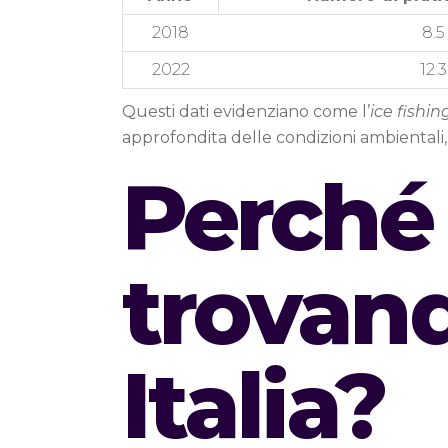
2018
8.5
2022
12.3
Questi dati evidenziano come l’
ice fishin
approfondita delle condizioni ambiental
Perché 
trovand
Italia?