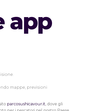
e app
isione.
endo mappe, previsioni
sito
parcosushicavour.it
, dove gli
nto per i pescatori nel nostro Paese,