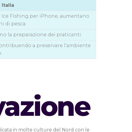
 Italia
ca Ice Fishing per iPhone, aumentano
ni di pesca.
o la preparazione dei praticanti.
 contribuendo a preservare l’ambiente
.
vazione
radicata in molte culture del Nord con le