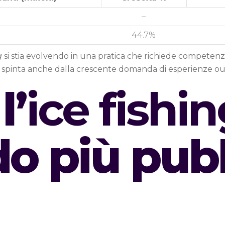
–
44.7%
g
si stia evolvendo in una pratica che richiede compete
i, spinta anche dalla crescente domanda di esperienze o
l’
ice fishi
o più pubb