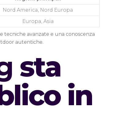
Nord America, Nord Europa
Europa, Asia
nze tecniche avanzate e una conoscenza
utdoor autentiche.
ng
sta
lico in