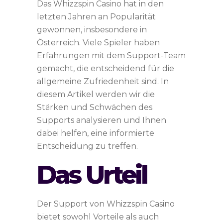
Das Whizzspin Casino hat in den
letzten Jahren an Popularität
gewonnen, insbesondere in
Österreich. Viele Spieler haben
Erfahrungen mit dem Support-Team
gemacht, die entscheidend für die
allgemeine Zufriedenheit sind. In
diesem Artikel werden wir die
Stärken und Schwächen des
Supports analysieren und Ihnen
dabei helfen, eine informierte
Entscheidung zu treffen.
Das Urteil
Der Support von Whizzspin Casino
bietet sowohl Vorteile als auch