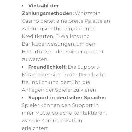
Vielzahl der
Zahlungsmethoden:
Whizzspin
Casino bietet eine breite Palette an
Zahlungsmethoden, darunter
Kreditkarten, E-Wallets und
Banküberweisungen, um den
Bedürfnissen der Spieler gerecht
zu werden.
Freundlichkeit:
Die Support-
Mitarbeiter sind in der Regel sehr
freundlich und bemüht, die
Anliegen der Spieler zu klären.
Support in deutscher Sprache:
Spieler können den Support in
ihrer Muttersprache kontaktieren,
was die Kommunikation
erleichtert.