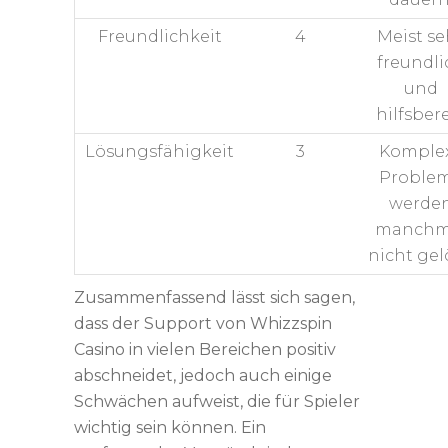
Freundlichkeit
4
Meist se
freundli
und
hilfsbere
Lösungsfähigkeit
3
Komple
Proble
werde
manchm
nicht gel
Zusammenfassend lässt sich sagen,
dass der Support von Whizzspin
Casino in vielen Bereichen positiv
abschneidet, jedoch auch einige
Schwächen aufweist, die für Spieler
wichtig sein können. Ein