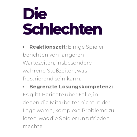
Die
Schlechten
Reaktionszeit:
Einige Spieler
berichten von längeren
Wartezeiten, insbesondere
während Stoßzeiten, was
frustrierend sein kann.
Begrenzte Lösungskompetenz:
Es gibt Berichte über Fälle, in
denen die Mitarbeiter nicht in der
Lage waren, komplexe Probleme zu
lösen, was die Spieler unzufrieden
machte.