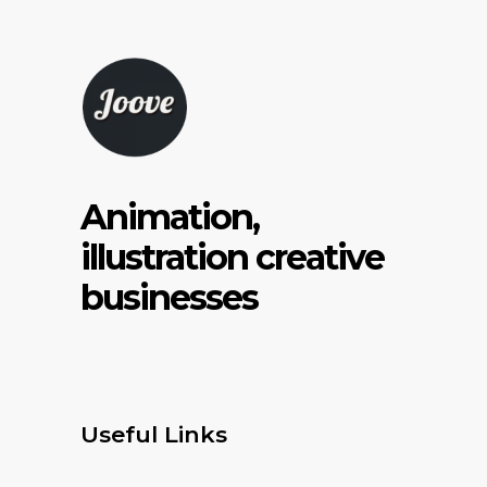
Animation,
illustration creative
businesses
Useful Links