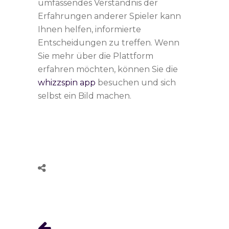
umfassendes Verständnis der
Erfahrungen anderer Spieler kann
Ihnen helfen, informierte
Entscheidungen zu treffen. Wenn
Sie mehr über die Plattform
erfahren möchten, können Sie die
whizzspin app
besuchen und sich
selbst ein Bild machen.