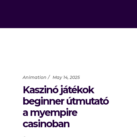
Animation
May 14, 2025
Kaszinó játékok
beginner útmutató
a myempire
casinoban