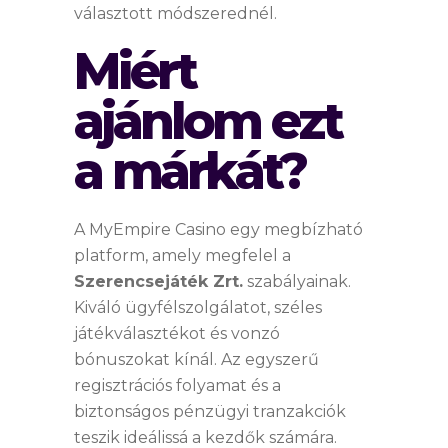
választott módszerednél.
Miért
ajánlom ezt
a márkát?
A MyEmpire Casino egy megbízható
platform, amely megfelel a
Szerencsejáték Zrt.
szabályainak.
Kiváló ügyfélszolgálatot, széles
játékválasztékot és vonzó
bónuszokat kínál. Az egyszerű
regisztrációs folyamat és a
biztonságos pénzügyi tranzakciók
teszik ideálissá a kezdők számára.