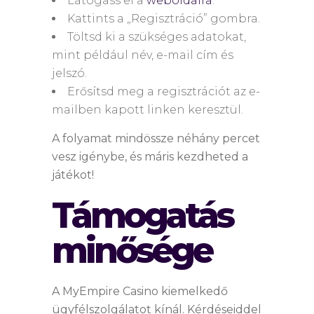
Látogass el a
weboldalra
.
Kattints a „Regisztráció” gombra.
Töltsd ki a szükséges adatokat,
mint például név, e-mail cím és
jelszó.
Erősítsd meg a regisztrációt az e-
mailben kapott linken keresztül.
A folyamat mindössze néhány percet
vesz igénybe, és máris kezdheted a
játékot!
Támogatás
minősége
A MyEmpire Casino kiemelkedő
ügyfélszolgálatot kínál. Kérdéseiddel