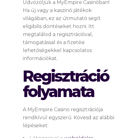
Üdvözöljük a MyEmpire Casinóban!
Ha új vagy a kaszinó játékok
világában, ez az útmutató segít
eligibilis döntéseket hozni. Itt
megtalálod a regisztrációval,
támogatással és a fizetési
lehetőségekkel kapcsolatos
információkat.
Regisztráció
folyamata
A MyEmpire Casino regisztrációja
rendkívül egyszerű. Kövesd az alábbi
lépéseket: