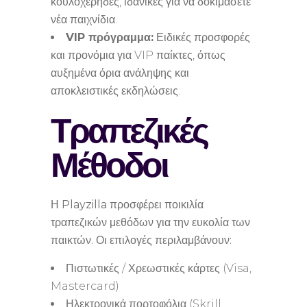
κουλοχέρηδες, ιδανικές για να δοκιμάσετε
νέα παιχνίδια.
VIP πρόγραμμα:
Ειδικές προσφορές
και προνόμια για VIP παίκτες, όπως
αυξημένα όρια ανάληψης και
αποκλειστικές εκδηλώσεις.
Τραπεζικές
Μέθοδοι
Η Playzilla προσφέρει ποικιλία
τραπεζικών μεθόδων για την ευκολία των
παικτών. Οι επιλογές περιλαμβάνουν:
Πιστωτικές / Χρεωστικές κάρτες (Visa,
Mastercard)
Ηλεκτρονικά πορτοφόλια (Skrill,