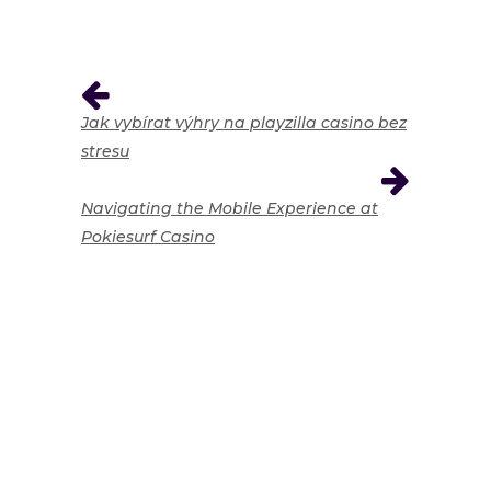
Jak vybírat výhry na playzilla casino bez
stresu
Navigating the Mobile Experience at
Pokiesurf Casino