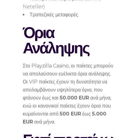
Neteller)
Τραπεζικές μεταφορές
Όρια
Ανάληψης
Στο Playzilla Casino, οι παίκτες μπορούν
να απολαύσουν ευέλικτα όρια ανάληψης.
Οι VIP παίκτες έχουν τη δυνατότητα να
απολαμβάνουν υψηλότερα όρια, που
φτάνουν έως και
50.000 EUR
ανά μήνα,
ενώ οι κανονικοί παίκτες έχουν όρια που
κυμαίνονται από
500 EUR
έως
5.000
EUR
ανά μήνα.