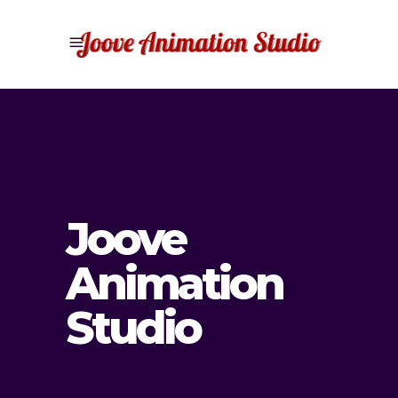
Joove
Animation
Studio