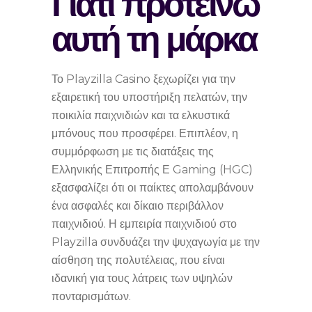
Γιατί προτείνω
αυτή τη μάρκα
Το Playzilla Casino ξεχωρίζει για την
εξαιρετική του υποστήριξη πελατών, την
ποικιλία παιχνιδιών και τα ελκυστικά
μπόνους που προσφέρει. Επιπλέον, η
συμμόρφωση με τις διατάξεις της
Ελληνικής Επιτροπής Ε Gaming (HGC)
εξασφαλίζει ότι οι παίκτες απολαμβάνουν
ένα ασφαλές και δίκαιο περιβάλλον
παιχνιδιού. Η εμπειρία παιχνιδιού στο
Playzilla συνδυάζει την ψυχαγωγία με την
αίσθηση της πολυτέλειας, που είναι
ιδανική για τους λάτρεις των υψηλών
πονταρισμάτων.