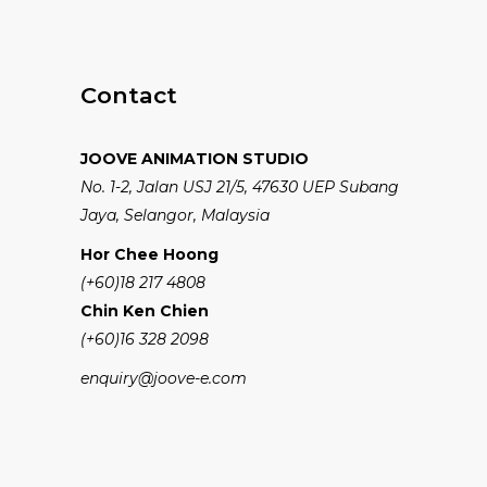
Contact
JOOVE ANIMATION STUDIO
No. 1-2, Jalan USJ 21/5, 47630 UEP Subang
Jaya, Selangor, Malaysia
Hor Chee Hoong
(+60)18 217 4808
Chin Ken Chien
(+60)16 328 2098
enquiry@joove-e.com