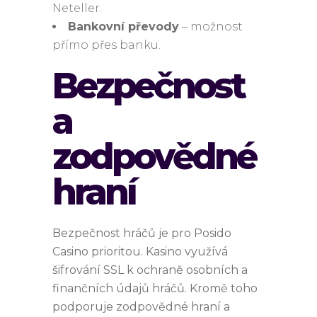
Neteller.
Bankovní převody
– možnost
přímo přes banku.
Bezpečnost
a
zodpovědné
hraní
Bezpečnost hráčů je pro Posido
Casino prioritou. Kasino využívá
šifrování SSL k ochraně osobních a
finančních údajů hráčů. Kromě toho
podporuje zodpovědné hraní a