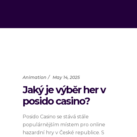
Animation
May 14, 2025
Jaký je výběr her v
posido casino?
Posido Casino se stává stále
populárnějším místem pro online
hazardní hry v České republice. S