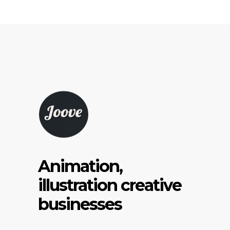
Animation,
illustration creative
businesses