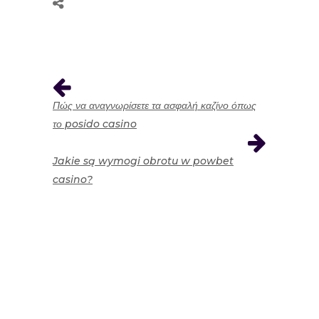
Πώς να αναγνωρίσετε τα ασφαλή καζίνο όπως
το posido casino
Jakie są wymogi obrotu w powbet
casino?