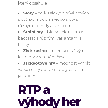
který obsahuje:
Sloty
– od klasických tříválcových
slotů po moderní video sloty s
různými tématy a funkcemi.
Stolní hry
– blackjack, ruleta a
baccarat s různými variantami a
limity.
Živé kasino
– interakce s živými
krupiéry v reálném čase.
Jackpotové hry
– možnost vyhrát
velké sumy peněz s progresivními
jackpoty.
RTP a
výhody her