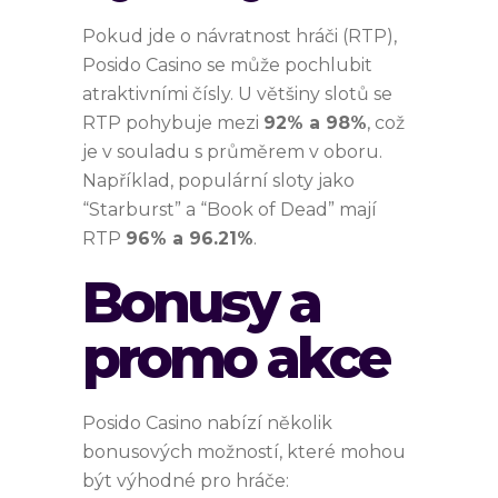
Pokud jde o návratnost hráči (RTP),
Posido Casino se může pochlubit
atraktivními čísly. U většiny slotů se
RTP pohybuje mezi
92% a 98%
, což
je v souladu s průměrem v oboru.
Například, populární sloty jako
“Starburst” a “Book of Dead” mají
RTP
96% a 96.21%
.
Bonusy a
promo akce
Posido Casino nabízí několik
bonusových možností, které mohou
být výhodné pro hráče: