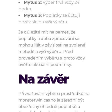
Mýtus 2:
Výběr trvá vždy 24
hodin.
Mýtus 3:
Poplatky se účtují
nezávisle na výši výběru.
Je důležité mít na paměti, že
poplatky a doba zpracování se
mohou lišit v závislosti na zvolené
metodě a výši výběru. Před
provedením výběru si proto vždy
ověřte aktuální podmínky.
Na závěr
Při zvažování výběru prostředků na
monsterwin casino je zásadní být
obezřetný ohledně poplatků a