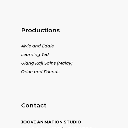
Productions
Alvie and Eddie
Learning Ted
Ulang Kaji Sains (Malay)
Orion and Friends
Contact
JOOVE ANIMATION STUDIO