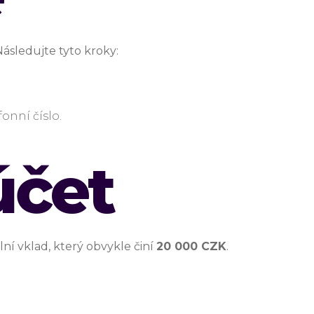
 Následujte tyto kroky:
onní číslo.
účet
ní vklad, který obvykle činí
20 000 CZK
.