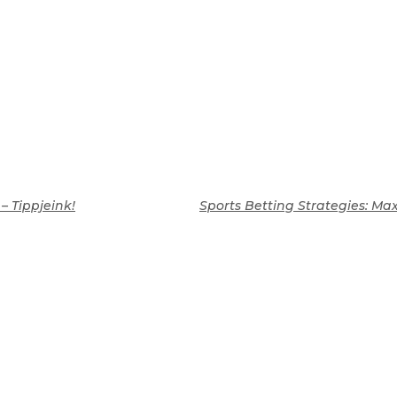
– Tippjeink!
Sports Betting Strategies: Ma