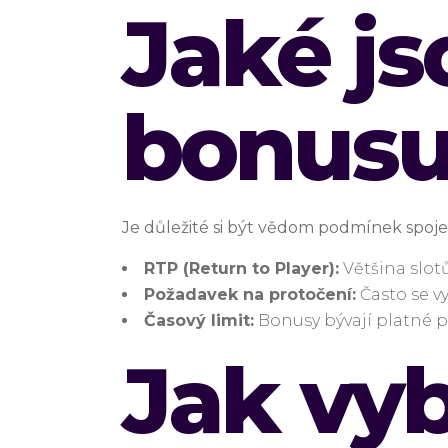
Jaké j
bonus
Je důležité si být vědom podmínek spoje
RTP (Return to Player):
Většina slo
Požadavek na protočení:
Často se v
Časový limit:
Bonusy bývají platné p
Jak vyb