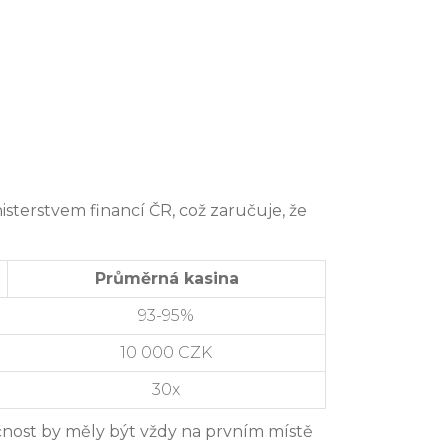
sterstvem financí ČR, což zaručuje, že
Průměrná kasina
93-95%
10 000 CZK
30x
ečnost by měly být vždy na prvním místě