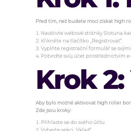
Před tím, než budete moci získat high ro
Navštivte webové stránky Slotuna kas
Klikněte na tlačítko „Registrovat“.
Vyplňte registrační formulář se svými
Potvrďte svůj účet prostřednictvím e
Krok 2:
Aby bylo možné aktivovat high roller bon
Zde jsou kroky:
Přihlaste se do svého účtu.
Vyberte sekci „Vklad“.