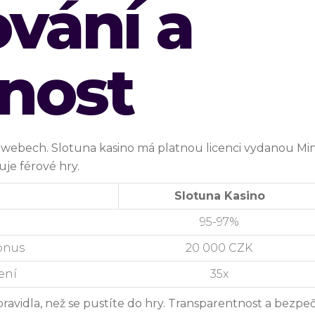
vání a
nost
 webech. Slotuna kasino má platnou licenci vydanou Mini
uje férové hry.
Slotuna Kasino
95-97%
onus
20 000 CZK
ení
35x
pravidla, než se pustíte do hry. Transparentnost a bezp