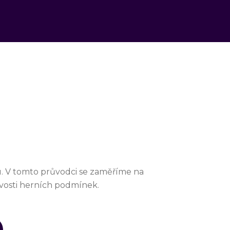
hru. V tomto průvodci se zaměříme na
rovosti herních podmínek.
e