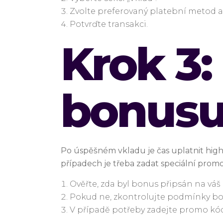
Zvolte preferovaný platební metod a 
Potvrďte transakci.
Krok 3:
bonus
Po úspěšném vkladu je čas uplatnit high
případech je třeba zadat speciální prom
Ověřte, zda byl bonus připsán na váš 
Pokud ne, zkontrolujte podmínky bo
V případě potřeby zadejte promo kód