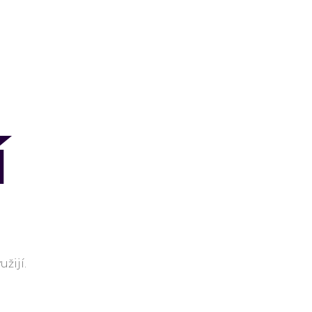
í
žijí.