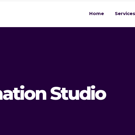
Home
Service
ation Studio