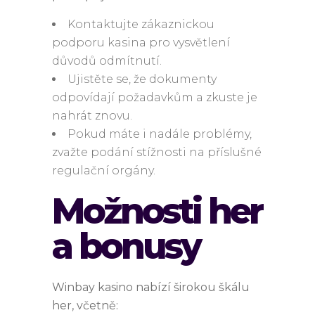
Kontaktujte zákaznickou
podporu kasina pro vysvětlení
důvodů odmítnutí.
Ujistěte se, že dokumenty
odpovídají požadavkům a zkuste je
nahrát znovu.
Pokud máte i nadále problémy,
zvažte podání stížnosti na příslušné
regulační orgány.
Možnosti her
a bonusy
Winbay kasino nabízí širokou škálu
her, včetně: