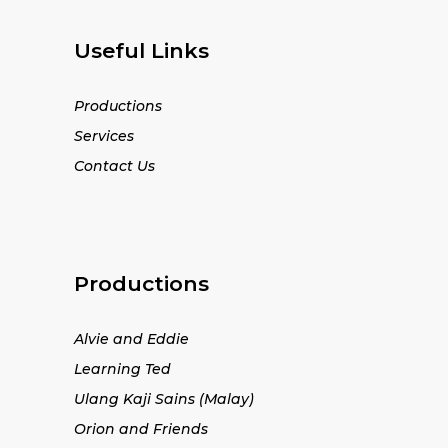
Useful Links
Productions
Services
Contact Us
Productions
Alvie and Eddie
Learning Ted
Ulang Kaji Sains (Malay)
Orion and Friends