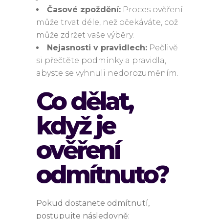
Časové zpoždění:
Proces ověření
může trvat déle, než očekáváte, což
může zdržet vaše výběry.
Nejasnosti v pravidlech:
Pečlivě
si přečtěte podmínky a pravidla,
abyste se vyhnuli nedorozuměním.
Co dělat,
když je
ověření
odmítnuto?
Pokud dostanete odmítnutí,
postupujte následovně: