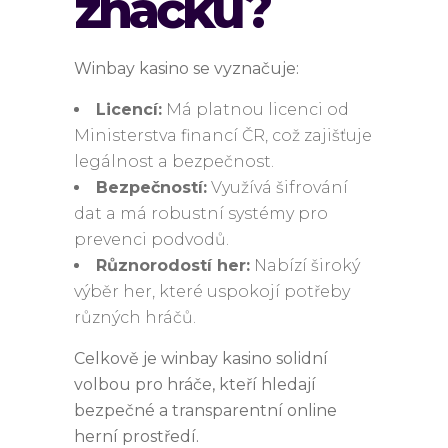
značku?
Winbay kasino se vyznačuje:
Licencí:
Má platnou licenci od
Ministerstva financí ČR, což zajišťuje
legálnost a bezpečnost.
Bezpečností:
Využívá šifrování
dat a má robustní systémy pro
prevenci podvodů.
Různorodostí her:
Nabízí široký
výběr her, které uspokojí potřeby
různých hráčů.
Celkově je winbay kasino solidní
volbou pro hráče, kteří hledají
bezpečné a transparentní online
herní prostředí.