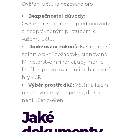
Ověření účtu je nezbytné pro:
Bezpečnostní důvody:
Ověřením se chráníte před podvody
a neoprávněným přístupem k
vašemu účtu.
Dodržování zákonů:
Kasino musí
splnit právní požadavky stanovené
Ministerstvem financí, aby mohlo
legálně provozovat online hazardní
hry v ČR.
Výběr prostředků:
Většina kasin
neumožňuje výběr peněz, dokud
není účet ověřen.
Jaké