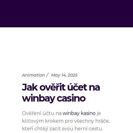
Animation
May 14, 2025
Jak ověřit účet na
winbay casino
Ověření účtu na
winbay kasino
je
klíčovým krokem pro všechny hráče,
kteří chtějí začít svou herní cestu.