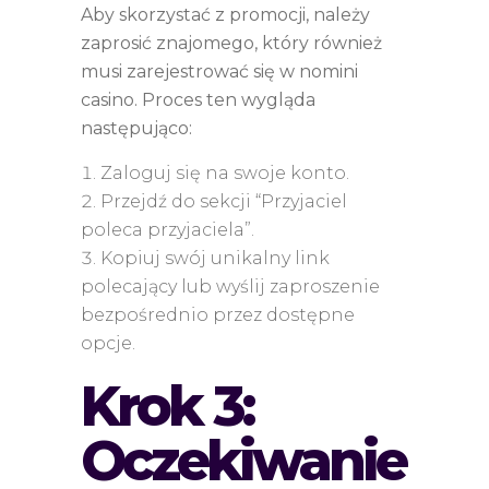
Aby skorzystać z promocji, należy
zaprosić znajomego, który również
musi zarejestrować się w nomini
casino. Proces ten wygląda
następująco:
Zaloguj się na swoje konto.
Przejdź do sekcji “Przyjaciel
poleca przyjaciela”.
Kopiuj swój unikalny link
polecający lub wyślij zaproszenie
bezpośrednio przez dostępne
opcje.
Krok 3:
Oczekiwanie