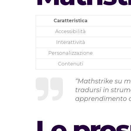
Caratteristica
Accessibilità
Interattività
Personalizzazione
Contenuti
“Mathstrike su m
tradursi in strum
apprendimento de
Le pros