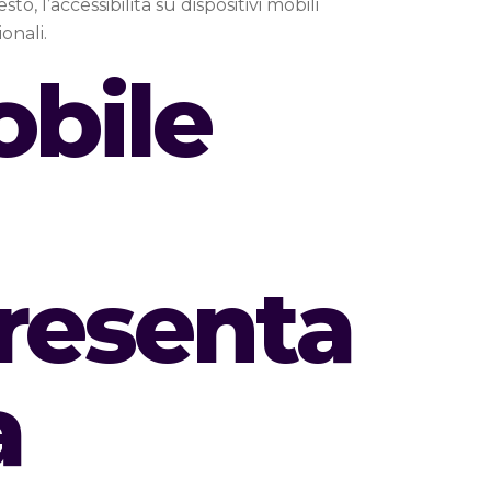
 l’accessibilità su dispositivi mobili
onali.
bile
resenta
a