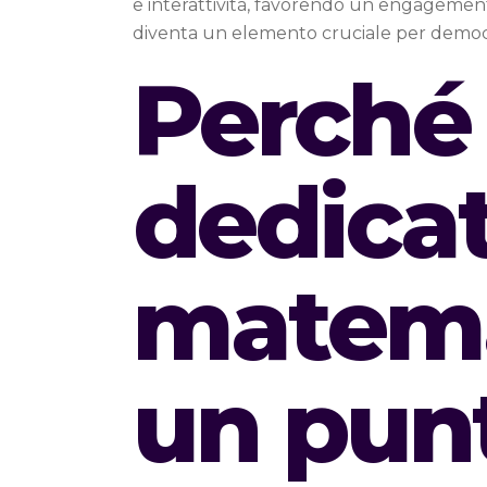
e interattività, favorendo un engagement p
diventa un elemento cruciale per democra
Perché
dedicat
matema
un punt