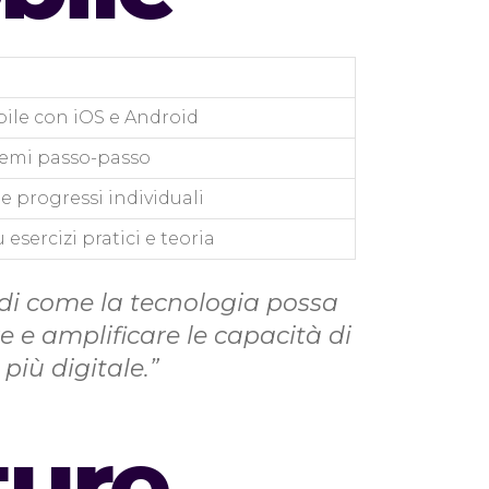
ile con iOS e Android
blemi passo-passo
e progressi individuali
 esercizi pratici e teoria
di come la tecnologia possa
re e amplificare le capacità di
iù digitale.”
ture