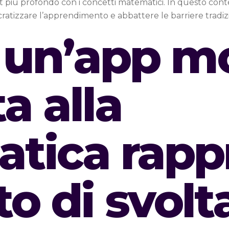
iù profondo con i concetti matematici. In questo contesto,
tizzare l’apprendimento e abbattere le barriere tradizi
 un’app mo
a alla
tica rapp
o di svolt