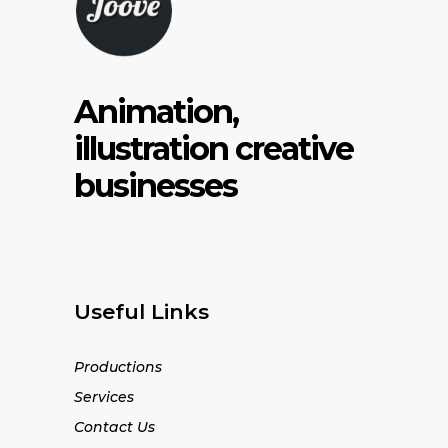
Animation,
illustration creative
businesses
Useful Links
Productions
Services
Contact Us