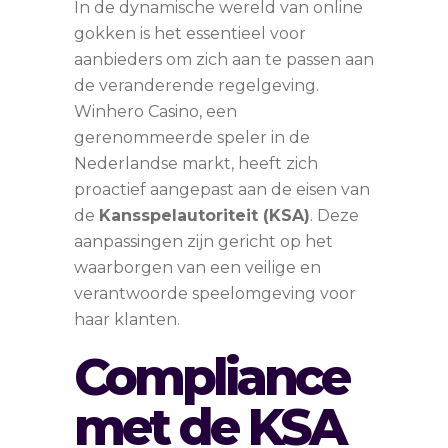
In de dynamische wereld van online
gokken is het essentieel voor
aanbieders om zich aan te passen aan
de veranderende regelgeving.
Winhero Casino, een
gerenommeerde speler in de
Nederlandse markt, heeft zich
proactief aangepast aan de eisen van
de
Kansspelautoriteit (KSA)
. Deze
aanpassingen zijn gericht op het
waarborgen van een veilige en
verantwoorde speelomgeving voor
haar klanten.
Compliance
met de KSA