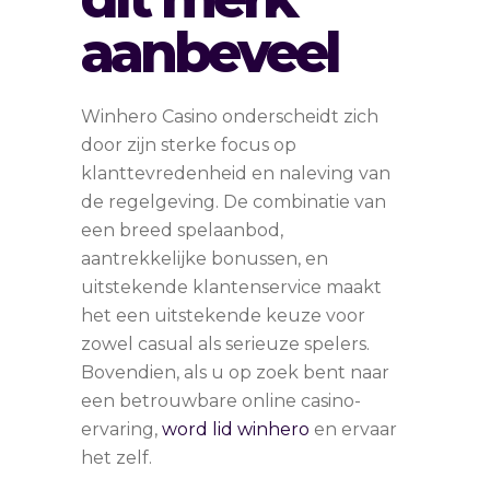
aanbeveel
Winhero Casino onderscheidt zich
door zijn sterke focus op
klanttevredenheid en naleving van
de regelgeving. De combinatie van
een breed spelaanbod,
aantrekkelijke bonussen, en
uitstekende klantenservice maakt
het een uitstekende keuze voor
zowel casual als serieuze spelers.
Bovendien, als u op zoek bent naar
een betrouwbare online casino-
ervaring,
word lid winhero
en ervaar
het zelf.