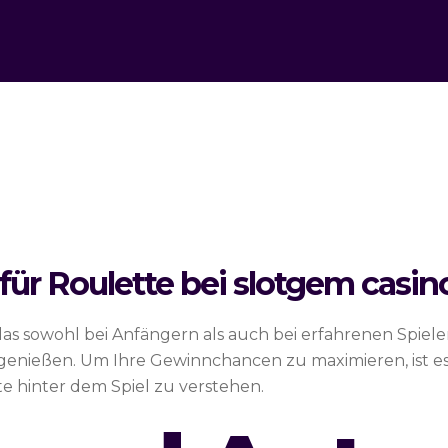
für Roulette bei slotgem casin
 das sowohl bei Anfängern als auch bei erfahrenen Spieler
 genießen. Um Ihre Gewinnchancen zu maximieren, ist es 
 hinter dem Spiel zu verstehen.