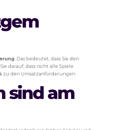
tgem
derung
. Das bedeutet, dass Sie den
darauf, dass nicht alle Spiele
%
zu den Umsatzanforderungen.
n sind am