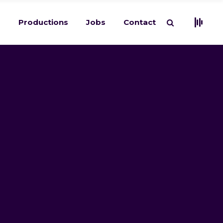
s
Productions
Jobs
Contact