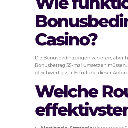
Wie funktio
Bonusbedi
Casino?
Die Bonusbedingungen variieren, aber h
Bonusbetrag 35-mal umsetzen müssen, be
gleichwertig zur Erfüllung dieser Anfor
Welche Rou
effektivste