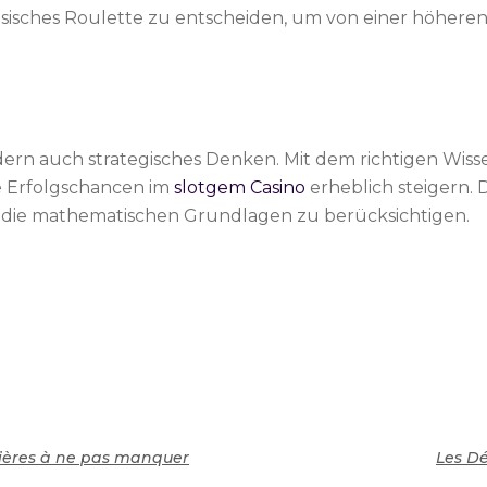
zösisches Roulette zu entscheiden, um von einer höheren
ondern auch strategisches Denken. Mit dem richtigen W
re Erfolgschancen im
slotgem Casino
erheblich steigern. 
 die mathematischen Grundlagen zu berücksichtigen.
nnières à ne pas manquer
Les Dé