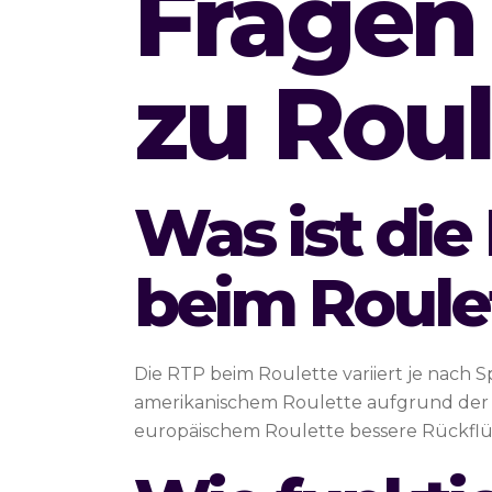
Fragen
zu Roul
Was ist die
beim Roule
Die RTP beim Roulette variiert je nach S
amerikanischem Roulette aufgrund der 
europäischem Roulette bessere Rückflü