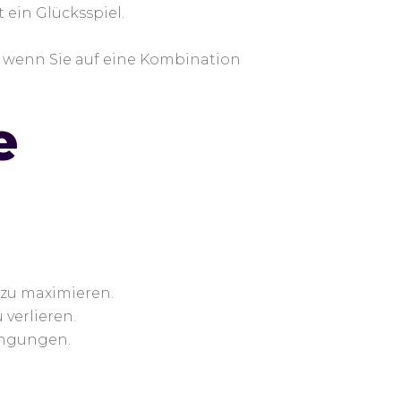
 ein Glücksspiel.
n, wenn Sie auf eine Kombination
e
 zu maximieren.
 verlieren.
dingungen.