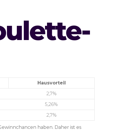
ulette-
Hausvorteil
2,7%
5,26%
2,7%
n Gewinnchancen haben. Daher ist es