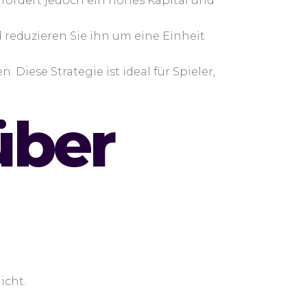
rfordert jedoch ein hohes Kapital und
 reduzieren Sie ihn um eine Einheit
Diese Strategie ist ideal für Spieler,
über
icht.