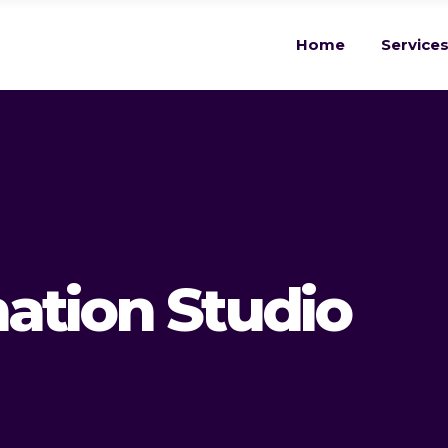
Home
Service
ation Studio