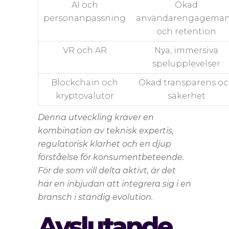
AI och
Ökad
personanpassning
användarengagema
och retention
VR och AR
Nya, immersiva
spelupplevelser
Blockchain och
Ökad transparens o
kryptovalutor
säkerhet
Denna utveckling kräver en
kombination av teknisk expertis,
regulatorisk klarhet och en djup
förståelse för konsumentbeteende.
För de som vill delta aktivt, är det
här en inbjudan att integrera sig i en
bransch i ständig evolution.
Avslutande