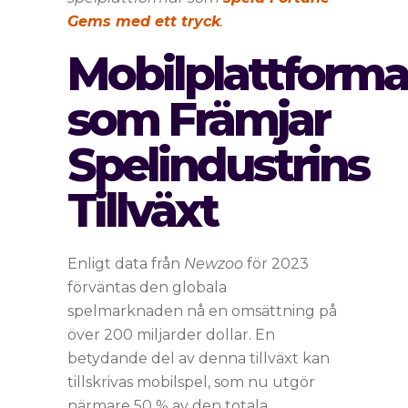
Gems med ett tryck
.
Mobilplattforma
som Främjar
Spelindustrins
Tillväxt
Enligt data från
Newzoo
för 2023
förväntas den globala
spelmarknaden nå en omsättning på
över
200 miljarder dollar
. En
betydande del av denna tillväxt kan
tillskrivas mobilspel, som nu utgör
närmare 50 % av den totala