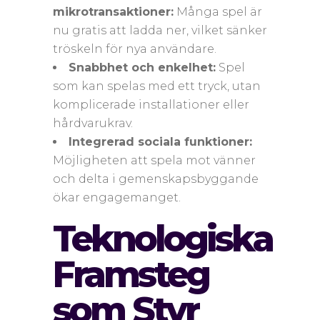
mikrotransaktioner:
Många spel är
nu gratis att ladda ner, vilket sänker
tröskeln för nya användare.
Snabbhet och enkelhet:
Spel
som kan spelas med ett tryck, utan
komplicerade installationer eller
hårdvarukrav.
Integrerad sociala funktioner:
Möjligheten att spela mot vänner
och delta i gemenskapsbyggande
ökar engagemanget.
Teknologiska
Framsteg
som Styr