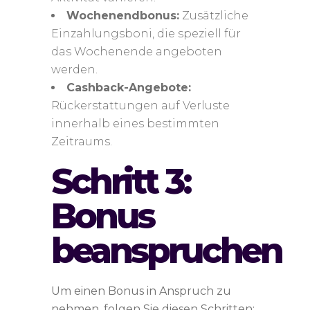
Wochenendbonus:
Zusätzliche
Einzahlungsboni, die speziell für
das Wochenende angeboten
werden.
Cashback-Angebote:
Rückerstattungen auf Verluste
innerhalb eines bestimmten
Zeitraums.
Schritt 3:
Bonus
beanspruchen
Um einen Bonus in Anspruch zu
nehmen, folgen Sie diesen Schritten: