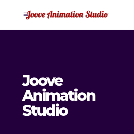
Joove
Animation
Studio