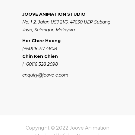
JOOVE ANIMATION STUDIO
No. 1-2, Jalan USJ 21/5, 47630 UEP Subang
Jaya, Selangor, Malaysia
Hor Chee Hoong
(+60)18 217 4808
Chin Ken Chien
(+60)16 328 2098
enquiry@joove-e.com
Copyright © 2022 Joove Animation