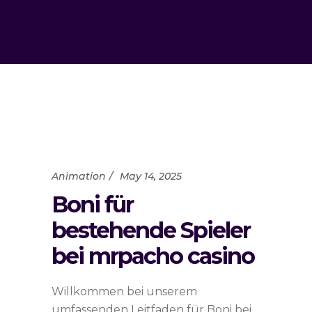
Animation
May 14, 2025
Boni für
bestehende Spieler
bei mrpacho casino
Willkommen bei unserem
umfassenden Leitfaden für Boni bei