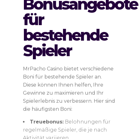
Bonusangebote
für
bestehende
Spieler
MrPacho Casino bietet verschiedene
Boni für bestehende Spieler an.
Diese können Ihnen helfen, Ihre
Gewinne zu maximieren und Ihr
Spielerlebnis zu verbessern. Hier sind
die häufigsten Boni:
Treuebonus:
Belohnungen für
regelmäßige Spieler, die je nach
Aktivität variieren.