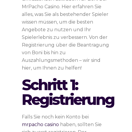
MrPacho Casino. Hier erfahren Sie
alles, was Sie als bestehender Spieler
wissen müssen, um die besten
Angebote zu nutzen und Ihr
Spielerlebnis zu verbessern. Von der
Registrierung über die Beantragung
von Boni bis hin zu
Auszahlungsmethoden – wir sind
hier, um Ihnen zu helfen!
Schritt 1:
Registrierung
Falls Sie noch kein Konto bei
mrpacho casino
haben, sollten Sie