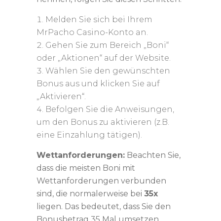
Melden Sie sich bei Ihrem
MrPacho Casino-Konto an.
Gehen Sie zum Bereich „Boni“
oder „Aktionen“ auf der Website.
Wählen Sie den gewünschten
Bonus aus und klicken Sie auf
„Aktivieren“.
Befolgen Sie die Anweisungen,
um den Bonus zu aktivieren (z.B.
eine Einzahlung tätigen).
Wettanforderungen:
Beachten Sie,
dass die meisten Boni mit
Wettanforderungen verbunden
sind, die normalerweise bei
35x
liegen. Das bedeutet, dass Sie den
Bonusbetrag 35 Mal umsetzen