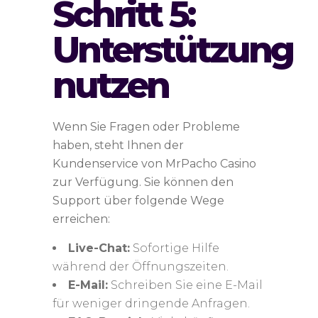
Schritt 5:
Unterstützung
nutzen
Wenn Sie Fragen oder Probleme
haben, steht Ihnen der
Kundenservice von MrPacho Casino
zur Verfügung. Sie können den
Support über folgende Wege
erreichen:
Live-Chat:
Sofortige Hilfe
während der Öffnungszeiten.
E-Mail:
Schreiben Sie eine E-Mail
für weniger dringende Anfragen.