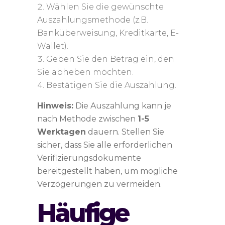
Wählen Sie die gewünschte
Auszahlungsmethode (z.B.
Banküberweisung, Kreditkarte, E-
Wallet).
Geben Sie den Betrag ein, den
Sie abheben möchten.
Bestätigen Sie die Auszahlung.
Hinweis:
Die Auszahlung kann je
nach Methode zwischen
1-5
Werktagen
dauern. Stellen Sie
sicher, dass Sie alle erforderlichen
Verifizierungsdokumente
bereitgestellt haben, um mögliche
Verzögerungen zu vermeiden.
Häufige