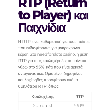
RTP (Return
to Player) και
Παιχνίδια
Η RTP είναι καθοριστική για τους παίκτες
που ενδιαφέρονται για μακροχρόνια
κέρδη. Στο needforslots casino, η μέση
RTP για τους κουλοχέρηδες κυμαίνεται
γύρω στο
95%
, κάτι που είναι αρκετά
ανταγωνιστικό. Ορισμένοι δημοφιλείς
κουλοχέρηδες προσφέρουν ακόμα
υψηλότερη RTP, όπως:
Κουλοχέρης
RTP
Starburst
96.1%