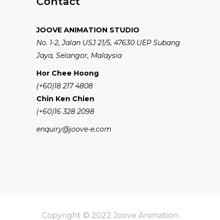
Contact
JOOVE ANIMATION STUDIO
No. 1-2, Jalan USJ 21/5, 47630 UEP Subang
Jaya, Selangor, Malaysia
Hor Chee Hoong
(+60)18 217 4808
Chin Ken Chien
(+60)16 328 2098
enquiry@joove-e.com
Copyright © 2022 Joove Animation