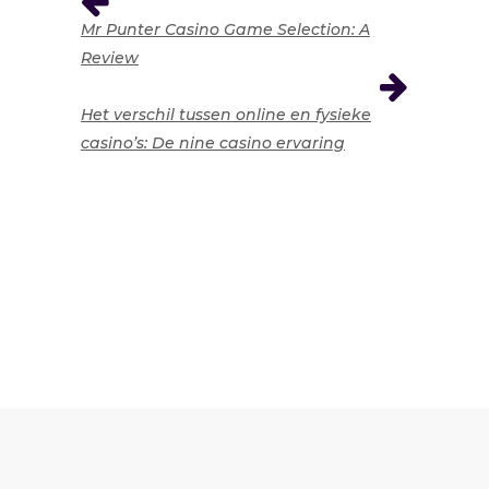
Mr Punter Casino Game Selection: A
Review
Het verschil tussen online en fysieke
casino’s: De nine casino ervaring