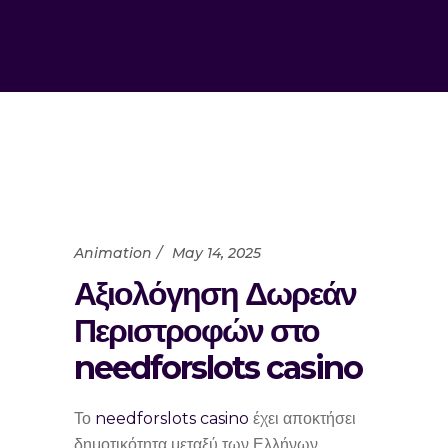
Animation
May 14, 2025
Αξιολόγηση Δωρεάν
Περιστροφών στο
needforslots casino
Το
needforslots casino
έχει αποκτήσει
δημοτικότητα μεταξύ των Ελλήνων