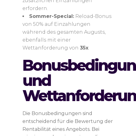
zusätzlichen Einzahlungen
erfordern.
Sommer-Special:
Reload-Bonus
von 50% auf Einzahlungen
während des gesamten Augusts,
ebenfalls mit einer
Wettanforderung von
35x
.
Bonusbedingu
und
Wettanforderu
Die Bonusbedingungen sind
entscheidend für die Bewertung der
Rentabilität eines Angebots. Bei