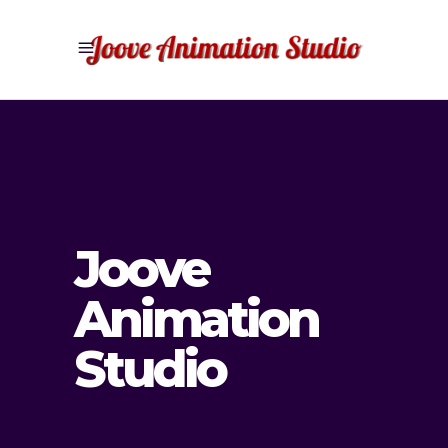
Joove
Animation
Studio