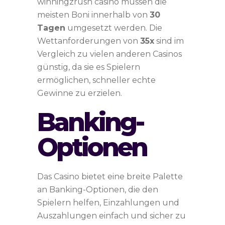
winningzrush casino müssen die
meisten Boni innerhalb von
30
Tagen
umgesetzt werden. Die
Wettanforderungen von
35x
sind im
Vergleich zu vielen anderen Casinos
günstig, da sie es Spielern
ermöglichen, schneller echte
Gewinne zu erzielen.
Banking-
Optionen
Das Casino bietet eine breite Palette
an Banking-Optionen, die den
Spielern helfen, Einzahlungen und
Auszahlungen einfach und sicher zu