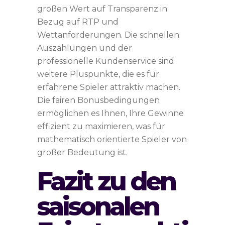
großen Wert auf Transparenz in
Bezug auf RTP und
Wettanforderungen. Die schnellen
Auszahlungen und der
professionelle Kundenservice sind
weitere Pluspunkte, die es für
erfahrene Spieler attraktiv machen.
Die fairen Bonusbedingungen
ermöglichen es Ihnen, Ihre Gewinne
effizient zu maximieren, was für
mathematisch orientierte Spieler von
großer Bedeutung ist.
Fazit zu den
saisonalen