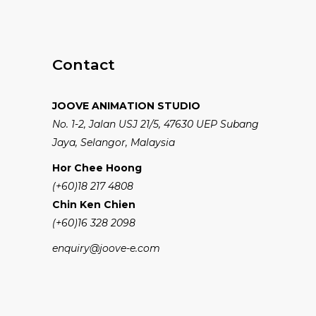
Contact
JOOVE ANIMATION STUDIO
No. 1-2, Jalan USJ 21/5, 47630 UEP Subang
Jaya, Selangor, Malaysia
Hor Chee Hoong
(+60)18 217 4808
Chin Ken Chien
(+60)16 328 2098
enquiry@joove-e.com