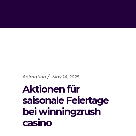
Animation
May 14, 2025
Aktionen für
saisonale Feiertage
bei winningzrush
casino