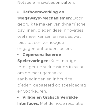
Notabele innovaties omvatten:
Hefboomwerking en
‘Megaways’-Mechanismen:
Door
gebruik te maken van dynamische
paylijnen, bieden deze innovaties
veel meer kansen en versies, wat
leidt tot een verhoogde
engagement onder spelers.
Gepersonaliseerde
Spelervaringen:
Kunstmatige
intelligentie stelt casino’s in staat
om op maat gemaakte
aanbiedingen en inhoud te
bieden, gebaseerd op speelgedrag
en voorkeuren.
Villige en Grafisch Verrijkte
Interfaces:
Met de hoge resolutie