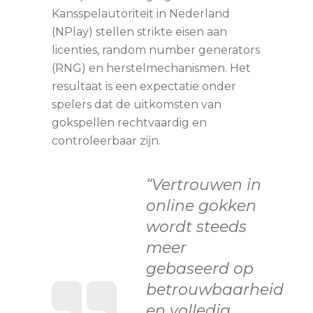
Kansspelautoriteit in Nederland
(NPlay) stellen strikte eisen aan
licenties, random number generators
(RNG) en herstelmechanismen. Het
resultaat is een expectatie onder
spelers dat de uitkomsten van
gokspellen rechtvaardig en
controleerbaar zijn.
“Vertrouwen in
online gokken
wordt steeds
meer
gebaseerd op
betrouwbaarheid
en volledig