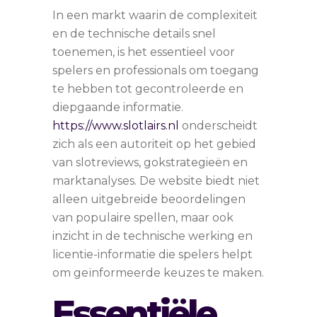
In een markt waarin de complexiteit
en de technische details snel
toenemen, is het essentieel voor
spelers en professionals om toegang
te hebben tot gecontroleerde en
diepgaande informatie.
https://www.slotlairs.nl
onderscheidt
zich als een autoriteit op het gebied
van slotreviews, gokstrategieën en
marktanalyses. De website biedt niet
alleen uitgebreide beoordelingen
van populaire spellen, maar ook
inzicht in de technische werking en
licentie-informatie die spelers helpt
om geïnformeerde keuzes te maken.
Essentiële