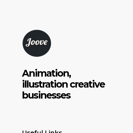
Animation,
illustration creative
businesses
Useful Links