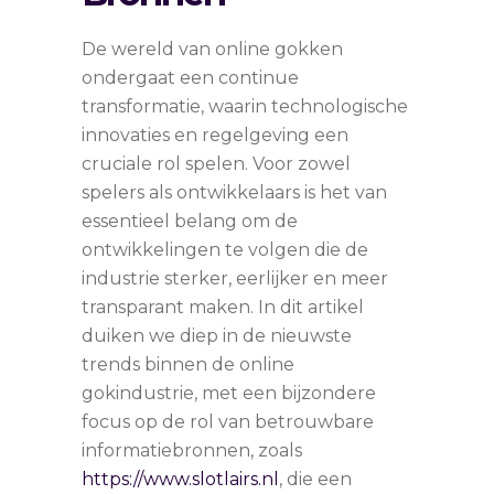
De wereld van online gokken
ondergaat een continue
transformatie, waarin technologische
innovaties en regelgeving een
cruciale rol spelen. Voor zowel
spelers als ontwikkelaars is het van
essentieel belang om de
ontwikkelingen te volgen die de
industrie sterker, eerlijker en meer
transparant maken. In dit artikel
duiken we diep in de nieuwste
trends binnen de online
gokindustrie, met een bijzondere
focus op de rol van betrouwbare
informatiebronnen, zoals
https://www.slotlairs.nl
, die een