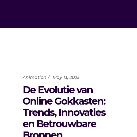
Animation
May 13, 2025
De Evolutie van
Online Gokkasten:
Trends, Innovaties
en Betrouwbare
Bronnen