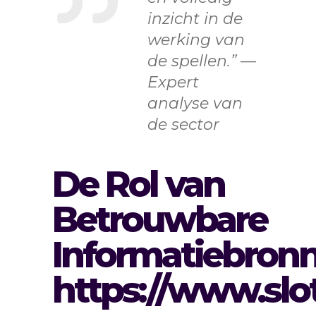
inzicht in de
werking van
de spellen.” —
Expert
analyse van
de sector
De Rol van
Betrouwbare
Informatiebronn
https://www.slotl