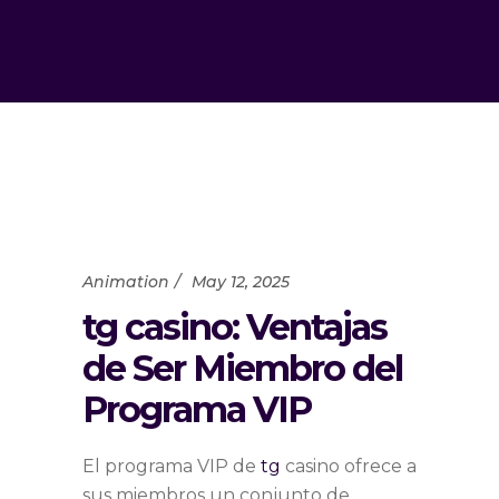
Animation
May 12, 2025
tg casino: Ventajas
de Ser Miembro del
Programa VIP
El programa VIP de
tg
casino ofrece a
sus miembros un conjunto de