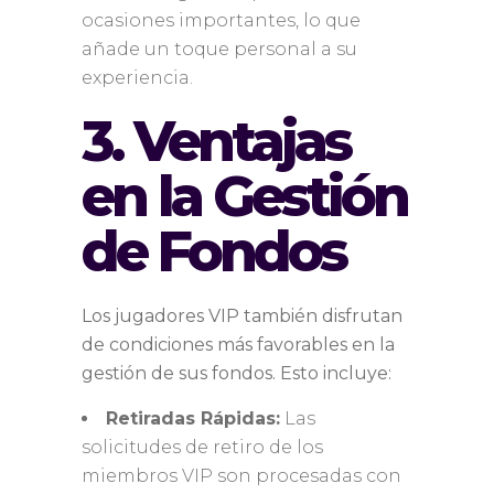
ocasiones importantes, lo que
añade un toque personal a su
experiencia.
3. Ventajas
en la Gestión
de Fondos
Los jugadores VIP también disfrutan
de condiciones más favorables en la
gestión de sus fondos. Esto incluye:
Retiradas Rápidas:
Las
solicitudes de retiro de los
miembros VIP son procesadas con