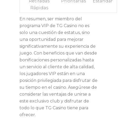
Retiradas
Prioritarias
Estándar
Rápidas
En resumen, ser miembro del
programa VIP de TG Casino no es
solo una cuestión de estatus, sino
una oportunidad para mejorar
significativamente su experiencia de
juego. Con beneficios que van desde
bonificaciones personalizadas hasta
un servicio al cliente de alta calidad,
los jugadores VIP están en una
posición privilegiada para disfrutar de
su tiempo en el casino. Asegúrese de
considerar las ventajas de unirse a
este exclusivo club y disfrutar de
todo lo que TG Casino tiene para
ofrecer.