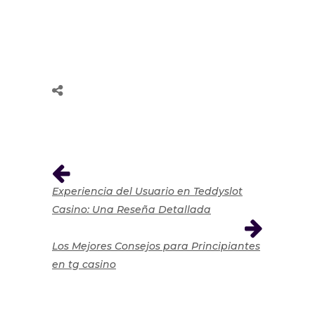
Experiencia del Usuario en Teddyslot
Casino: Una Reseña Detallada
Los Mejores Consejos para Principiantes
en tg casino