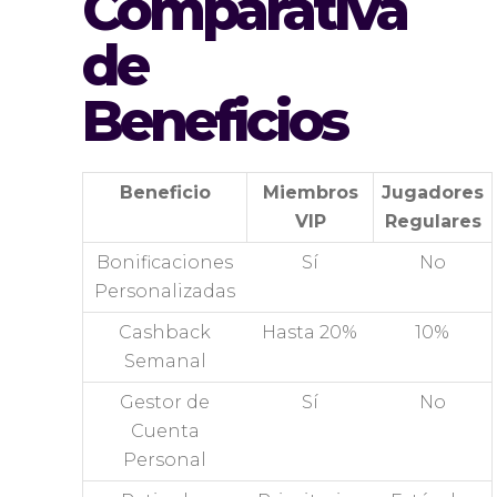
Comparativa
de
Beneficios
Beneficio
Miembros
Jugadores
VIP
Regulares
Bonificaciones
Sí
No
Personalizadas
Cashback
Hasta 20%
10%
Semanal
Gestor de
Sí
No
Cuenta
Personal