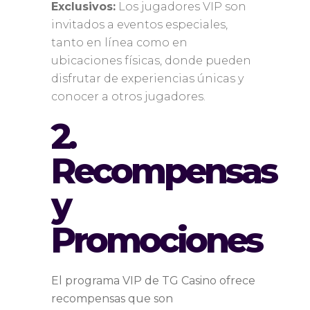
Exclusivos:
Los jugadores VIP son
invitados a eventos especiales,
tanto en línea como en
ubicaciones físicas, donde pueden
disfrutar de experiencias únicas y
conocer a otros jugadores.
2.
Recompensas
y
Promociones
El programa VIP de TG Casino ofrece
recompensas que son