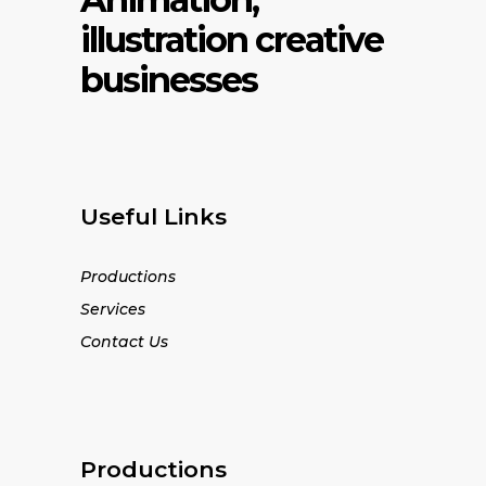
illustration creative
businesses
Useful Links
Productions
Services
Contact Us
Productions