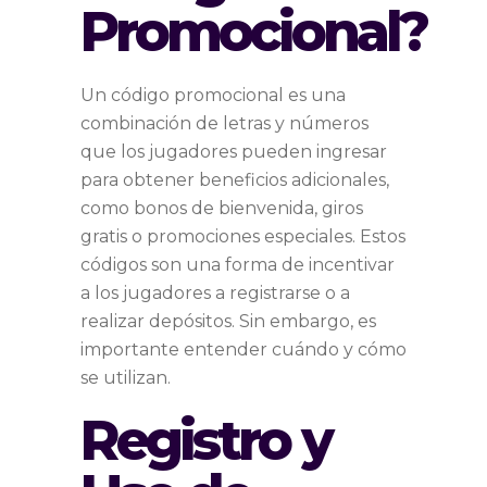
Promocional?
Un código promocional es una
combinación de letras y números
que los jugadores pueden ingresar
para obtener beneficios adicionales,
como bonos de bienvenida, giros
gratis o promociones especiales. Estos
códigos son una forma de incentivar
a los jugadores a registrarse o a
realizar depósitos. Sin embargo, es
importante entender cuándo y cómo
se utilizan.
Registro y