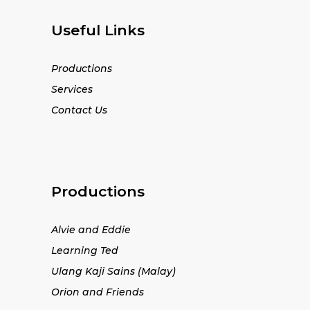
Useful Links
Productions
Services
Contact Us
Productions
Alvie and Eddie
Learning Ted
Ulang Kaji Sains (Malay)
Orion and Friends