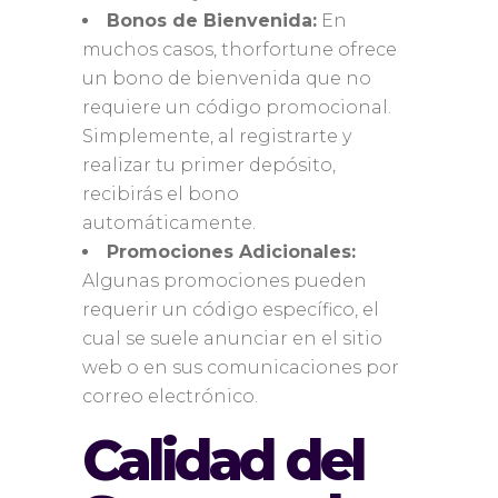
Bonos de Bienvenida:
En
muchos casos, thorfortune ofrece
un bono de bienvenida que no
requiere un código promocional.
Simplemente, al registrarte y
realizar tu primer depósito,
recibirás el bono
automáticamente.
Promociones Adicionales:
Algunas promociones pueden
requerir un código específico, el
cual se suele anunciar en el sitio
web o en sus comunicaciones por
correo electrónico.
Calidad del