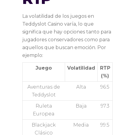
La volatilidad de los juegos en
Teddyslot Casino varía, lo que
significa que hay opciones tanto para
jugadores conservadores como para
aquellos que buscan emoción. Por
ejemplo:
Juego
Volatilidad
RTP
(%)
Aventuras de
Alta
96.5
Teddyslot
Ruleta
Baja
97.3
Europea
Blackjack
Media
99.5
Clásico