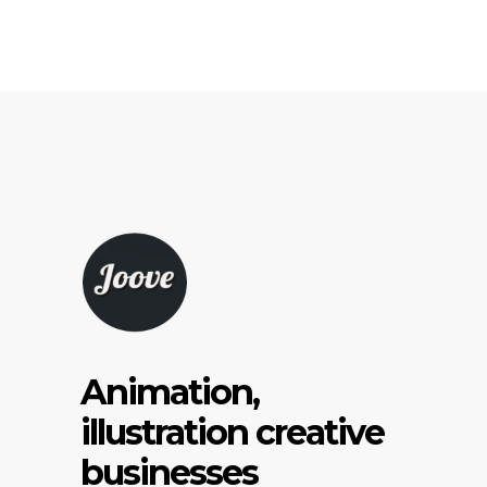
Animation,
illustration creative
businesses