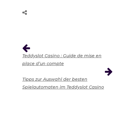
Teddyslot Casino : Guide de mise en
place d’un compte
Tipps zur Auswahl der besten
Spielautomaten im Teddyslot Casino